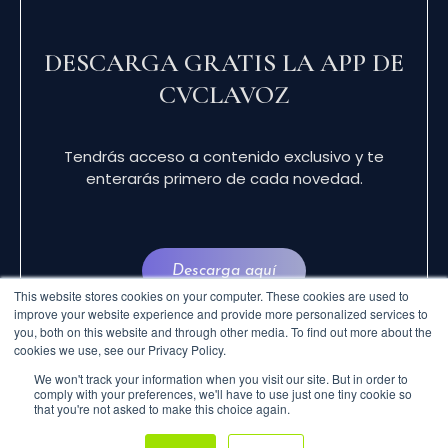
DESCARGA GRATIS LA APP DE
CVCLAVOZ
Tendrás acceso a contenido exclusivo y te
enterarás primero de cada novedad.
Descarga aquí
This website stores cookies on your computer. These cookies are used to
improve your website experience and provide more personalized services to
you, both on this website and through other media. To find out more about the
cookies we use, see our Privacy Policy.
We won't track your information when you visit our site. But in order to
comply with your preferences, we'll have to use just one tiny cookie so
that you're not asked to make this choice again.
© 2024 CVCLAVOZ . TODOS LOS DERECHOS