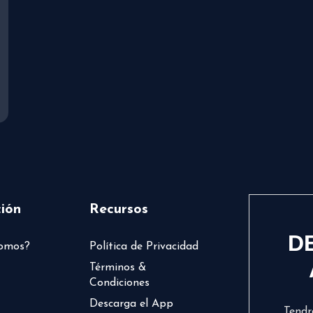
ión
Recursos
D
somos?
Política de Privacidad
Términos &
Condiciones
Descarga el App
Tendr