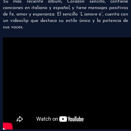
Su más reciente álbum,
Corazón sencillo
, contiene
canciones en italiano y español, y tiene mensajes positivos
de fe, amor y esperanza. El sencillo
“L’amore è”
, cuenta con
un videoclip que destaca su estilo único y la potencia de
sus voces.