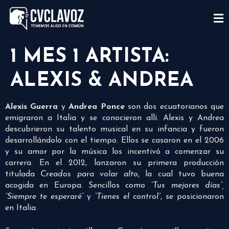
1 MES 1 ARTISTA:
ALEXIS & ANDREA
Alexis Guerra
y
Andrea Ponce
son dos ecuatorianos que
emigraron a Italia y se conocieron allí. Alexis y Andrea
descubrieron su talento musical en su infancia y fueron
desarrollándolo con el tiempo. Ellos se casaron en el 2006
y su amor por la música los incentivó a comenzar su
carrera. En el 2012, lanzaron su primera producción
titulada
Creados para volar alto
, la cual tuvo buena
acogida en Europa. Sencillos como
“Tus mejores días”,
“Siempre te esperaré”
y
“Tienes el control”
, se posicionaron
en Italia.