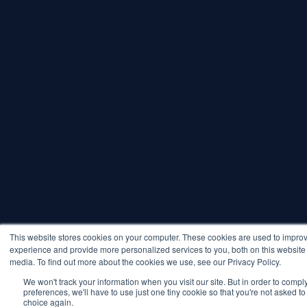
This website stores cookies on your computer. These cookies are used to impro
experience and provide more personalized services to you, both on this website
media. To find out more about the cookies we use, see our Privacy Policy.
We won't track your information when you visit our site. But in order to compl
preferences, we'll have to use just one tiny cookie so that you're not asked t
choice again.