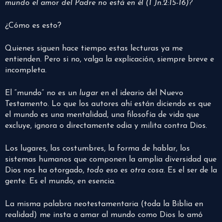
mundo el amor del Padre no está en él (1 Jn.2:15-16)?
¿Cómo es esto?
Quienes siguen hace tiempo estas lecturas ya me
entienden. Pero si no, valga la explicación, siempre breve e
incompleta.
El “mundo” no es un
lugar
en el ideario del Nuevo
Testamento. Lo que los autores ahí están diciendo es que
el mundo es una mentalidad, una filosofía de vida que
excluye, ignora o directamente odia y milita contra Dios.
Los lugares, las costumbres, la forma de hablar, los
sistemas humanos que componen la amplia diversidad que
Dios nos ha otorgado,
todo eso es otra cosa
. Es el ser de la
gente. Es el mundo, en esencia.
La misma palabra neotestamentaria (toda la Biblia en
realidad) me insta a amar al mundo como Dios lo amó