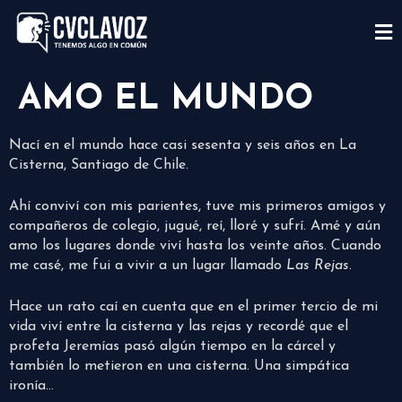
AMO EL MUNDO
Nací en el mundo hace casi sesenta y seis años en La
Cisterna, Santiago de Chile.
Ahí conviví con mis parientes, tuve mis primeros amigos y
compañeros de colegio, jugué, reí, lloré y sufrí. Amé y aún
amo los lugares donde viví hasta los veinte años. Cuando
me casé, me fui a vivir a un lugar llamado
Las Rejas
.
Hace un rato caí en cuenta que en el primer tercio de mi
vida viví entre la cisterna y las rejas y recordé que el
profeta Jeremías pasó algún tiempo en la cárcel y
también lo metieron en una cisterna. Una simpática
ironía…