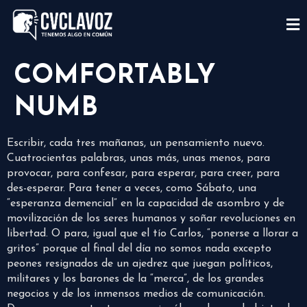
COMFORTABLY
NUMB
Escribir, cada tres mañanas, un pensamiento nuevo.
Cuatrocientas palabras, unas más, unas menos, para
provocar, para confesar, para esperar, para creer, para
des-esperar. Para tener a veces, como Sábato, una
“esperanza demencial” en la capacidad de asombro y de
movilización de los seres humanos y soñar revoluciones en
libertad. O para, igual que el tío Carlos, “ponerse a llorar a
gritos” porque al final del día no somos nada excepto
peones resignados de un ajedrez que juegan políticos,
militares y los barones de la “merca”, de los grandes
negocios y de los inmensos medios de comunicación.