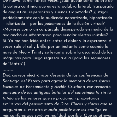
De nuevo, como tantas veces, ¿cuál puede ser el objeto de
la gotera continua que es esta palabra lateral, traspasada
de angustias, esperanzas y sueños tropezados? ¿Litigar
periódicamente con la audiencia narcotizada, hipnotizada
– idiotizada – por los
pokemones
de la ilusión virtual?
¿Moverse como un corpúsculo desesperado en medio de la
avalancha de información para señalar alertas inútiles?
Sí. Ya me han leído antes: entre el dolor y la esperanza. A
veces sale el sol y brilla por un instante como cuando la
nave de Neo y Trinity se levanta sobre la oscuridad de las
máquinas para luego regresar a ella (para los seguidores
de “Matrix”).
…………..
Diez correos electrónicos después de las conferencias de
Santiago del Estero para agitar la memoria de las épicas
Escuelas de Pensamiento y Acción Cristiana, ese recuerdo
punzante de las antiguas batallas del conocimiento sin la
tutela de los señores que se proclaman propietarios
exclusivos del pensamiento de Dios. Chicas y chicos que se
preguntan si ese otro mundo posible que les endilgo en
mis conferencias será, en realidad, posible. Que se atreven