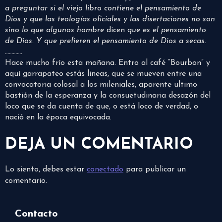
a preguntar si el viejo libro contiene el pensamiento de
Dios y que las teologías oficiales y las disertaciones no son
sino lo que algunos hombre
dicen
que es el pensamiento
de Dios. Y que prefieren el pensamiento de Dios a secas.
………….
Hace mucho frío esta mañana. Entro al café “Bourbon” y
aquí garrapateo estás lineas, que se mueven entre una
convocatoria colosal a los mileniales, aparente ultimo
bastión de la esperanza y la consuetudinaria desazón del
loco que se da cuenta de que, o está loco de verdad, o
nació en la época equivocada.
DEJA UN COMENTARIO
Lo siento, debes estar
conectado
para publicar un
comentario.
Contacto