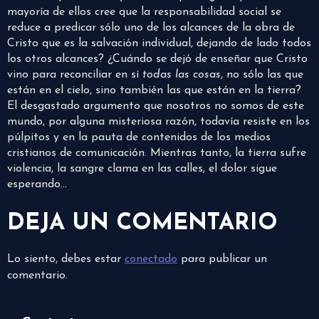
mayoría de ellos cree que la responsabilidad social se
reduce a predicar sólo uno de los alcances de la obra de
Cristo que es la salvación individual, dejando de lado todos
los otros alcances? ¿Cuándo se dejó de enseñar que Cristo
vino para reconciliar en sí
todas las cosas
, no sólo las que
están en el cielo, sino también las que están en la tierra?
El desgastado argumento que nosotros no somos de este
mundo, por alguna misteriosa razón, todavía resiste en los
púlpitos y en la pauta de contenidos de los medios
cristianos de comunicación. Mientras tanto, la tierra sufre
violencia, la sangre clama en las calles, el dolor sigue
esperando…
DEJA UN COMENTARIO
Lo siento, debes estar
conectado
para publicar un
comentario.