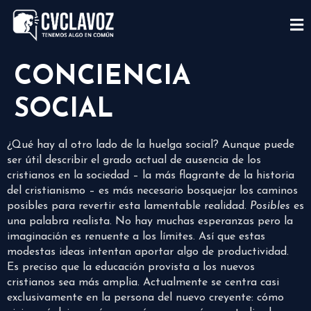
CONCIENCIA
SOCIAL
¿Qué hay al otro lado de la huelga social? Aunque puede
ser útil describir el grado actual de ausencia de los
cristianos en la sociedad – la más flagrante de la historia
del cristianismo – es más necesario bosquejar los caminos
posibles para revertir esta lamentable realidad.
Posibles
es
una palabra realista. No hay muchas esperanzas pero la
imaginación es renuente a los límites. Así que estas
modestas ideas intentan aportar algo de productividad.
Es preciso que la educación provista a los nuevos
cristianos sea más amplia. Actualmente se centra casi
exclusivamente en la persona del nuevo creyente: cómo