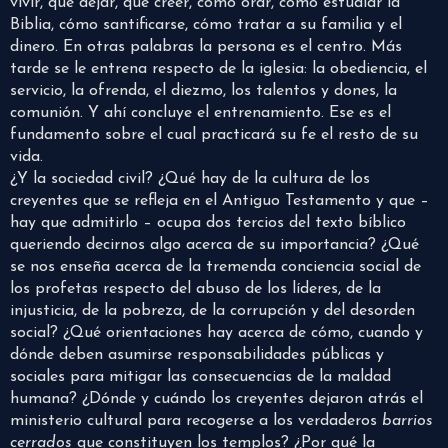
vivir, qué dejar, qué creer, cómo orar, cómo estudiar la
Biblia, cómo santificarse, cómo tratar a su familia y el
dinero. En otras palabras la persona es el centro. Más
tarde se le entrena respecto de la iglesia: la obediencia, el
servicio, la ofrenda, el diezmo, los talentos y dones, la
comunión. Y ahí concluye el entrenamiento. Ese es el
fundamento sobre el cual practicará su fe el resto de su
vida.
¿Y la sociedad civil? ¿Qué hay de la cultura de los
creyentes que se refleja en el Antiguo Testamento y que –
hay que admitirlo – ocupa dos tercios del texto bíblico
queriendo decirnos algo acerca de su importancia? ¿Qué
se nos enseña acerca de la tremenda conciencia social de
los profetas respecto del abuso de los líderes, de la
injusticia, de la pobreza, de la corrupción y del desorden
social? ¿Qué orientaciones hay acerca de cómo, cuando y
dónde deben asumirse responsabilidades públicas y
sociales para mitigar las consecuencias de la maldad
humana? ¿Dónde y cuándo los creyentes dejaron atrás el
ministerio cultural para recogerse a los verdaderos
barrios
cerrados
que constituyen los templos? ¿Por qué la