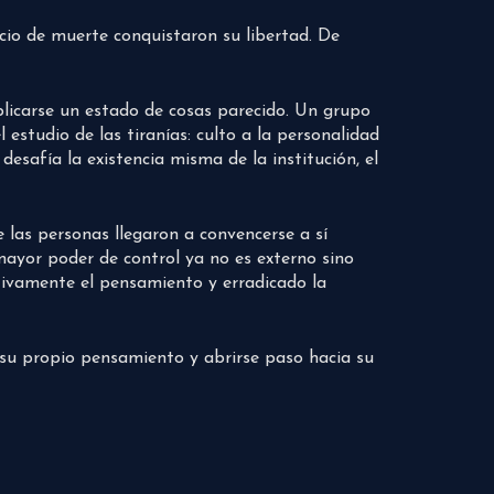
ecio de muerte conquistaron su libertad. De
licarse un estado de cosas parecido. Un grupo
 estudio de las tiranías: culto a la personalidad
esafía la existencia misma de la institución, el
 las personas llegaron a convencerse a sí
 mayor poder de control ya no es externo sino
itivamente el pensamiento y erradicado la
r su propio pensamiento y abrirse paso hacia su