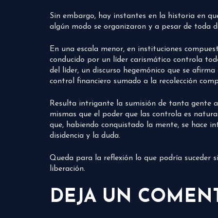
Sin embargo, hay instantes en la historia en qu
algún modo se organizaron y a pesar de toda de
En una escala menor, en instituciones compuest
conducido por un líder carismático controla todo
del líder, un discurso hegemónico que se afirma
control financiero sumado a la recolección comp
Resulta intrigante la sumisión de tanta gente 
mismas que el poder que las controla es natural 
que, habiendo conquistado la mente, se hace in
disidencia y la duda.
Queda para la reflexión lo que podría suceder s
liberación.
DEJA UN COMEN