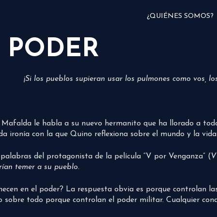
¿QUIÉNES SOMOS?
L PODER
¡Si los pueblos supieran usar los pulmones como vos, los
ña Mafalda le habla a su nuevo hermanito que ha llorado a tod
da ironía con la que Quino reflexiona sobre el mundo y la vida
 palabras del protagonista de la película “V por Venganza” (
V
rían temer a su pueblo
.
ecen en el poder? La respuesta obvia es porque controlan las f
 sobre todo porque controlan el poder militar. Cualquier con