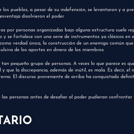
e los pueblos, a pesar de su indefensión, se levantaron y a pr
sventaja disolvieron el poder.
as por personas organizadas bajo alguna estructura suele rep
 y se fortalece con una serie de instrumentos ya clásicos en el
 como verdad única, la construcción de un enemigo común que d
ulsiva de los aportes en dinero de los miembros.
a tan pequeño grupo de personas. A veces lo que parece es que
y que la discrepancia, además de inútil, es mala. Es decir, el
terno. El discurso proveniente de arriba ha conquistado defin
i las personas antes de desafiar al poder pudieran confronta
TARIO