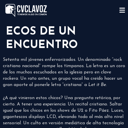
ECOS DE UN
ENCUENTRO
Setenta mil jóvenes enfervorizados. Un denominado “rock
cristiano nacional” rompe los tímpanos. La letra es un coro
de los muchos escuchados en la iglesia pero en clave
rockera
. Un rato antes, un grupo vocal ha creído hacer un
gran aporte al ponerle letra “cristiana” a
Let it Be
.
¿A qué vinieron estos chicos? Una pregunta retórica, por
cierto. A tener una
experiencia
. Un recital cristiano. Saltar
igual que los chicos en los
shows
de U2 o Fito Páez. Luces,
gigantescos
displays
LCD, elevando todo al más alto nivel
sensorial. Un culto en versión mediática de alta tecnología