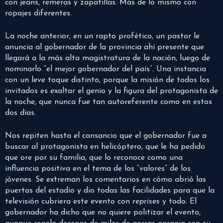
con jeans, remeras y zapatillas. Más de lo mismo con
ropajes diferentes.
La noche anterior, en un rapto profético, un pastor le
anuncia al gobernador de la provincia ahí presente que
llegará a la más alta magistratura de la nación, luego de
nominarlo “el mejor gobernador del país”. Una instancia
con un leve toque distinto, porque la misión de todos los
invitados es exaltar el genio y la figura del protagonista de
la noche, que nunca fue tan autoreferente como en estos
dos días.
Nos repiten hasta el cansancio que el gobernador fue a
buscar al protagonista en helicóptero, que le ha pedido
que ore por su familia, que lo reconoce como una
influencia positiva en el tema de los “valores” de los
jóvenes. Se extreman los comentarios en cómo abrió las
puertas del estadio y dio todas las facilidades para que la
televisión cubriera este evento con
reprises
y todo. El
gobernador ha dicho que no quiere politizar el evento,