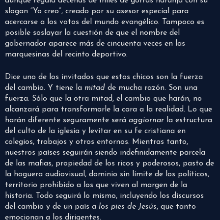
aunque regala decenas de miles de gorras naranja con su
slogan “Yo creo”, creado por su asesor especial para
acercarse a los votos del mundo evangélico. Tampoco es
posible soslayar la cuestión de que el nombre del
gobernador aparece más de cincuenta veces en las
marquesinas del recinto deportivo.
Dice uno de los invitados que estos chicos son la fuerza
del cambio. Y tiene la
mitad
de mucha razón. Son una
fuerza. Sólo que la otra mitad, el cambio que harán, no
alcanzará para transformarle la cara a la realidad. Lo que
harán diferente seguramente será
aggiornar
la estructura
del culto de la iglesia y levitar en su fe cristiana en
colegios, trabajos y otros entornos. Mientras tanto,
nuestros países seguirán siendo indefinidamente parcela
de las mafias, propiedad de los ricos y poderosos, pasto de
la hoguera audiovisual, dominio sin límite de los políticos,
territorio prohibido a los que viven al margen de la
historia. Todo seguirá lo mismo, incluyendo los discursos
del cambio y de un país
a los pies de Jesús
, que tanto
emocionan a los dirigentes.