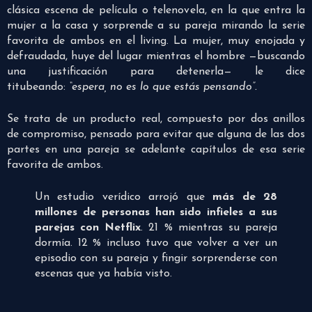
clásica escena de película o telenovela, en la que entra la
mujer a la casa y sorprende a su pareja mirando la serie
favorita de ambos en el living. La mujer, muy enojada y
defraudada, huye del lugar mientras el hombre —buscando
una justificación para detenerla— le dice
titubeando:
“espera, no es lo que estás pensando”.
Se trata de un producto real, compuesto por dos anillos
de compromiso, pensado para evitar que alguna de las dos
partes en una pareja se adelante capítulos de esa serie
favorita de ambos.
Un estudio verídico arrojó que
más de 28
millones de personas han sido infieles a sus
parejas con Netflix
. 21 % mientras su pareja
dormía. 12 % incluso tuvo que volver a ver un
episodio con su pareja y fingir sorprenderse con
escenas que ya había visto.