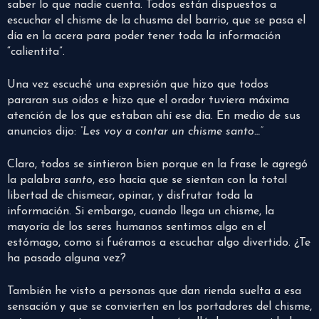
saber lo que nadie cuenta. Todos están dispuestos a
escuchar el chisme de la chusma del barrio, que se pasa el
día en la acera para poder tener toda la información
“calientita”.
Una vez escuché una expresión que hizo que todos
pararan sus oídos e hizo que el orador tuviera máxima
atención de los que estaban ahí ese día. En medio de sus
anuncios dijo:
“Les voy a contar un chisme santo…”
Claro, todos se sintieron bien porque en la frase le agregó
la palabra
santo
, eso hacía que se sientan con la total
libertad de chismear, opinar, y disfrutar toda la
información. Si embargo, cuando llega un chisme, la
mayoría de los seres humanos sentimos algo en el
estómago, como si fuéramos a escuchar algo divertido. ¿Te
ha pasado alguna vez?
También he visto a personas que dan rienda suelta a esa
sensación y que se convierten en los portadores del chisme,