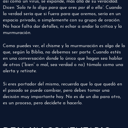
así como un virus, se expande, más allá de su veracidad.
Dicen
“Solo te lo digo para que ores por él o ella”.
Cuando
la verdad sería que si fuera para que oremos, sería en un
espacio privado, o simplemente con su grupo de oración.
No hace falta dar detalles, ni echar a andar la crítica y la
murmuración.
Como puedes ver, el chisme y la murmuración es algo de lo
que, según la Biblia, no debemos ser parte. Cuando estés
en una conversación donde lo único que hagan sea hablar
de otros (“bien” o mal, sea verdad o no) tómalo como una
alerta y retírate.
Si eres portador del mismo, recuerda que lo que quedó en
el pasado se puede cambiar, pero debes tomar una
decisión muy importante hoy. No es de un día para otro,
es un proceso, pero decídete a hacerlo.