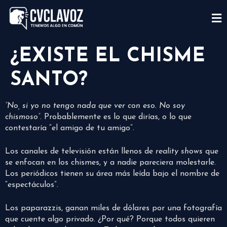
¿EXISTE EL CHISME
SANTO?
“No, si yo no tengo nada que ver con eso. No soy
chismoso”
. Probablemente es lo que dirías, o lo que
contestaría “el amigo de tu amigo”.
Los canales de televisión están llenos de
reality shows
que
se enfocan en los chismes, y a nadie pareciera molestarle.
Los periódicos tienen su área más leída bajo el nombre de
“espectáculos”.
Los paparazzis, ganan miles de dólares por una fotografía
que cuente algo privado. ¿Por qué? Porque todos quieren