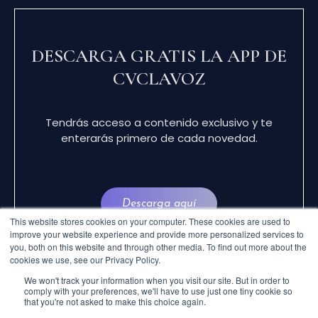
DESCARGA GRATIS LA APP DE
CVCLAVOZ
Tendrás acceso a contenido exclusivo y te
enterarás primero de cada novedad.
Descarga aquí
This website stores cookies on your computer. These cookies are used to
improve your website experience and provide more personalized services to
you, both on this website and through other media. To find out more about the
cookies we use, see our Privacy Policy.
We won't track your information when you visit our site. But in order to
comply with your preferences, we'll have to use just one tiny cookie so
that you're not asked to make this choice again.