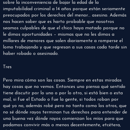
sobre la inconveniencia de bajar la edad de la
imputabilidad criminal a 14 años porque están seriamente
preocupados por los derechos del menor… asesino. Además
nos hacen saber que es harto probable que nosotros
seamos culpables de que el chico haya matado porque no
le dimos oportunidades – mismas que no les dimos a
millares de menores que salen diariamente a romperse el
lomo trabajando y que regresan a sus casas cada tarde sin
haber robado o asesinado.
Tres
Pero mira cómo son las cosas. Siempre en estas miradas
hay cosas que no vemos. Entonces uno piensa qué sentido
tiene discutir por lo uno o por lo otro, si está bien o esta
mal, si fue el Estado o fue la gente, si todos roban por
qué yo no, además robé pero no tanto como los otros, que
no sé dónde rayos terminan tus derechos para entender de
una buena vez dónde rayos comienzan los míos para que
podamos convivir más o menos decentemente, etcétera,