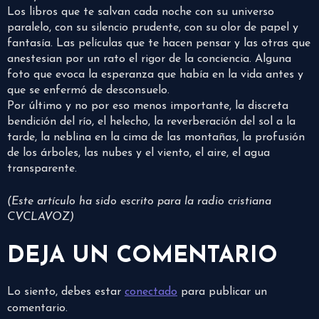
Los libros que te salvan cada noche con su universo
paralelo, con su silencio prudente, con su olor de papel y
fantasía. Las películas que te hacen pensar y las otras que
anestesian por un rato el rigor de la conciencia. Alguna
foto que evoca la esperanza que había en la vida antes y
que se enfermó de desconsuelo.
Por último y no por eso menos importante, la discreta
bendición del río, el helecho, la reverberación del sol a la
tarde, la neblina en la cima de las montañas, la profusión
de los árboles, las nubes y el viento, el aire, el agua
transparente.
(Este artículo ha sido escrito para la radio cristiana
CVCLAVOZ)
DEJA UN COMENTARIO
Lo siento, debes estar
conectado
para publicar un
comentario.