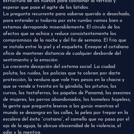
estructura de los huesos para coordinar la vertical y
esperar que pase el agite de los latidos.
La pregunta recurrente para saberse querido o desechado,
para entender si todavía por este rumbo vamos bien o
estamos derrapando miserablemente. El círculo de los
afectos que se achica y reduce consistentemente los
compromisos de la noche y del fin de semana. El frío que
se instala entre la piel y el esqueleto. Ensayar el cotidiano
oficio de mantener distancia de cualquier desborde del
sentimiento y la emoción.
La creciente decepción del sistema social. La ciudad
poluta, los ruidos, los policías que te cobran por darte
protección, la verdura que vale tres pesos en la chacra y
que se vende a treinta en la góndola, los pitutos, los
curros, los testaferros, los papeles de Panamá, los asesinos
de mujeres, los perros abandonados, los
homeless hopeless
,
la gente que pregunta leseras a los
gurús
mientras el
mundo se desangra en las calles, la pelea por trepar en la
escalera del éxito “cristiano”, el camello que no pasa por el
ojo de la aguja, la ubicua obscenidad de la violencia, el
odio y la mentira.