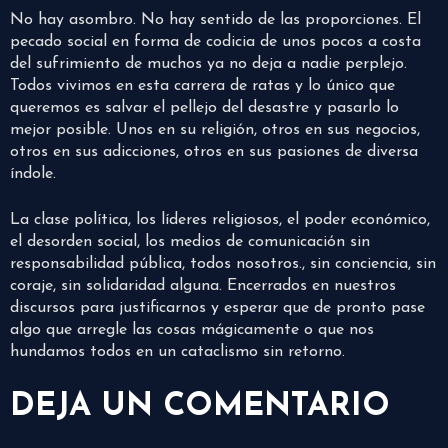
No hay asombro. No hay sentido de las proporciones. El
pecado social en forma de codicia de unos pocos a costa
del sufrimiento de muchos ya no deja a nadie perplejo.
Todos vivimos en esta carrera de ratas y lo único que
queremos es salvar el pellejo del desastre y pasarlo lo
mejor posible. Unos en su religión, otros en sus negocios,
otros en sus adicciones, otros en sus pasiones de diversa
índole.
La clase política, los líderes religiosos, el poder económico,
el desorden social, los medios de comunicación sin
responsabilidad pública, todos nosotros., sin conciencia, sin
coraje, sin solidaridad alguna. Encerrados en nuestros
discursos para justificarnos y esperar que de pronto pase
algo que arregle las cosas mágicamente o que nos
hundamos todos en un cataclismo sin retorno.
DEJA UN COMENTARIO