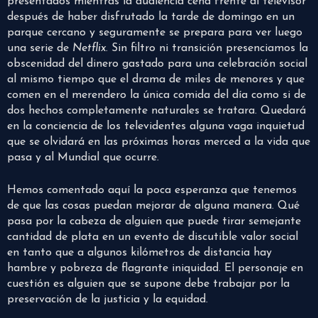
presentados mientras la audiencia cena frente al televisor
después de haber disfrutado la tarde de domingo en un
parque cercano y seguramente se prepara para ver luego
una serie de
Netflix
. Sin filtro ni transición presenciamos la
obscenidad del dinero gastado para una celebración social
al mismo tiempo que el drama de miles de menores y que
comen en el merendero la única comida del día como si de
dos hechos completamente naturales se tratara. Quedará
en la conciencia de los televidentes alguna vaga inquietud
que se olvidará en las próximas horas merced a la vida que
pasa y al Mundial que ocurre.
Hemos comentado aquí la poca esperanza que tenemos
de que las cosas puedan mejorar de alguna manera. Qué
pasa por la cabeza de alguien que puede tirar semejante
cantidad de plata en un evento de discutible valor social
en tanto que a algunos kilómetros de distancia hay
hambre y pobreza de flagrante iniquidad. El personaje en
cuestión es alguien que se supone debe trabajar por la
preservación de la justicia y la equidad.