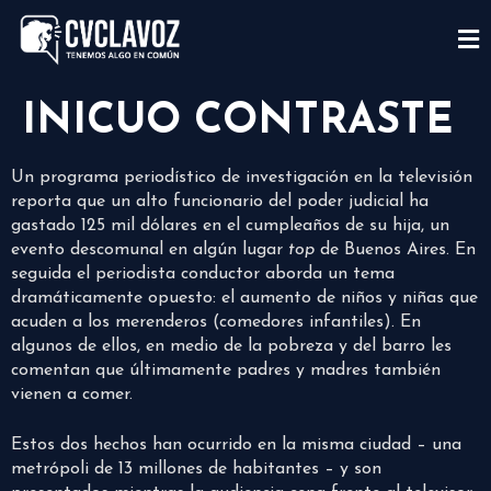
INICUO CONTRASTE
Un programa periodístico de investigación en la televisión
reporta que un alto funcionario del poder judicial ha
gastado 125 mil dólares en el cumpleaños de su hija, un
evento descomunal en algún lugar
top
de Buenos Aires. En
seguida el periodista conductor aborda un tema
dramáticamente opuesto: el aumento de niños y niñas que
acuden a los merenderos (comedores infantiles). En
algunos de ellos, en medio de la pobreza y del barro les
comentan que últimamente padres y madres también
vienen a comer.
Estos dos hechos han ocurrido en la misma ciudad – una
metrópoli de 13 millones de habitantes – y son