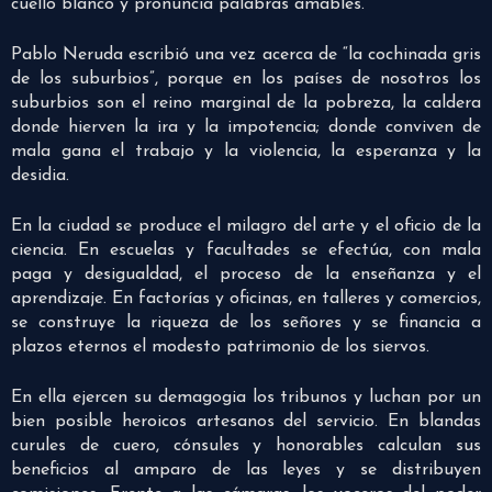
cuello blanco y pronuncia palabras amables.
Pablo Neruda escribió una vez acerca de “la cochinada gris
de los suburbios”, porque en los países de nosotros los
suburbios son el reino marginal de la pobreza, la caldera
donde hierven la ira y la impotencia; donde conviven de
mala gana el trabajo y la violencia, la esperanza y la
desidia.
En la ciudad se produce el milagro del arte y el oficio de la
ciencia. En escuelas y facultades se efectúa, con mala
paga y desigualdad, el proceso de la enseñanza y el
aprendizaje. En factorías y oficinas, en talleres y comercios,
se construye la riqueza de los señores y se financia a
plazos eternos el modesto patrimonio de los siervos.
En ella ejercen su demagogia los tribunos y luchan por un
bien posible heroicos artesanos del servicio. En blandas
curules de cuero, cónsules y honorables calculan sus
beneficios al amparo de las leyes y se distribuyen