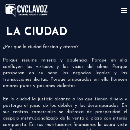
LA CIUDAD
¿Por qué la ciudad fascina y aterra?
Porque resume miseria y opulencia. Porque en ella
confluyen las virtudes y los vicios del alma. Porque
prosperan en su seno los negocios legales y las
transacciones ilícitas. Porque amparados en ella florecen
amores puros y pasiones violentas.
En la ciudad la justicia alcanza a los que tienen dinero y
posterga el juicio de los débiles y los desamparados. En
sus centros comerciales se disfraza de prosperidad el
despojo institucionalizado de la venta a plazo con interés
compuesto. En sus instituciones financieras la usura viste