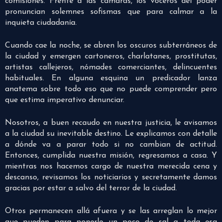
comisiones. Frente a las cámaras, los voceros del poder
pronuncian solemnes sofismas que para calmar a la
inquieta ciudadanía.
Cuando cae la noche, se abren los oscuros subterráneos de
la ciudad y emergen cartoneros, charlatanes, prostitutas,
artistas callejeros, nómades comerciantes, delincuentes
habituales. En alguna esquina un predicador lanza
anatema sobre todo eso que no puede comprender pero
que estima imperativo denunciar.
Nosotros, a buen recaudo en nuestra justicia, le avisamos
a la ciudad su inevitable destino. Le explicamos con detalle
a dónde va a parar todo si no cambian de actitud.
Entonces, cumplida nuestra misión, regresamos a casa. Y
mientras nos hacemos cargo de nuestra merecida cena y
descanso, revisamos los noticiarios y secretamente damos
gracias por estar a salvo del terror de la ciudad.
Otros permanecen allá afuera y se las arreglan lo mejor