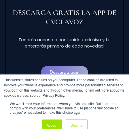
DESCARGA GRATIS LA APP DE
CVCLAVOZ
Tendrás acceso a contenido exclusivo y te
enterarás primero de cada novedad.
Descarga aquí
This website stores cookies on your computer. These cookies are used to
improve your website experience and provide more personalized services to
you, both on this website and through other media. To find out more about the
cookies we use, see our Privacy Policy.
We won't track your information when you visit our site. But in order to
comply with your preferences, we'll have to use just one tiny cookie so
that you're not asked to make this choice again.
© 2024 CVCLAVOZ . TODOS LOS DERECHOS
Accept
Decline
RESERVADOS.