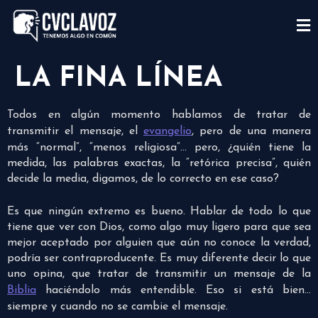
LA FINA LÍNEA
Todos en algún momento hablamos de tratar de
transmitir el mensaje, el
evangelio
, pero de una manera
más “normal”, “menos religiosa”… pero, ¿quién tiene la
medida, las palabras exactas, la “retórica precisa”, quién
decide la media, digamos, de lo correcto en ese caso?
Es que ningún extremo es bueno. Hablar de todo lo que
tiene que ver con Dios, como algo muy ligero para que sea
mejor aceptado por alguien que aún no conoce la verdad,
podría ser contraproducente. Es muy diferente decir lo que
uno opina, que tratar de transmitir un mensaje de la
Biblia
haciéndolo más entendible. Eso si está bien…
siempre y cuando no se cambie el mensaje.