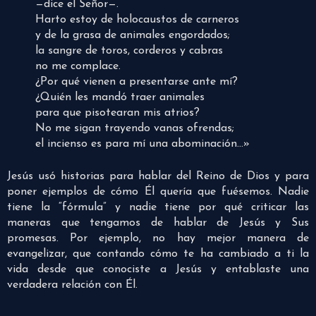
—dice el Señor—.
Harto estoy de holocaustos de carneros
y de la grasa de animales engordados;
la sangre de toros, corderos y cabras
no me complace.
¿Por qué vienen a presentarse ante mí?
¿Quién les mandó traer animales
para que pisotearan mis atrios?
No me sigan trayendo vanas ofrendas;
el incienso es para mí una abominación…»
Jesús usó historias para hablar del Reino de Dios y para
poner ejemplos de cómo Él quería que fuésemos. Nadie
tiene la “fórmula” y nadie tiene por qué criticar las
maneras que tengamos de hablar de Jesús y Sus
promesas. Por ejemplo, no hay mejor manera de
evangelizar, que contando cómo te ha cambiado a ti la
vida desde que conociste a Jesús y entablaste una
verdadera relación con Él.