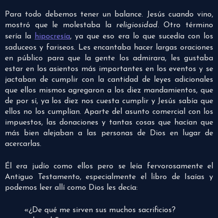
Para todo debemos tener un balance. Jesús cuando vino,
mostró que le molestaba la
religiosidad
. Otro término
sería la
hipocresía
, ya que eso era lo que sucedía con los
saduceos y fariseos. Les encantaba hacer largas oraciones
en público para que la gente los admirara, les gustaba
estar en los asientos más importantes en los eventos y se
jactaban de cumplir con la cantidad de leyes adicionales
que ellos mismos agregaron a los diez mandamientos, que
de por sí, ya los diez nos cuesta cumplir y Jesús sabía que
ellos no los cumplían. Aparte del asunto comercial con los
impuestos, las donaciones y tantas cosas que hacían que
más bien alejaban a las personas de Dios en lugar de
acercarlas.
Él era judío como ellos pero se leía fervorosamente el
Antiguo Testamento, especialmente el libro de Isaías y
podemos leer allí como Dios les decía:
«¿De qué me sirven sus muchos sacrificios?