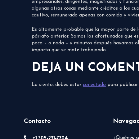
empresariales, dirigentes, magistrados y funcio
algunas otras cosas mediante créditos a los cua
cautivo, remunerado apenas con comida y vivie
Es altamente probable que la mayor parte de la a
párrafo anterior. Somos los afortunados que e
poco – o nada – y minutos después hayamos olv
importa que se mate trabajando.
DEJA UN COMEN
Lo siento, debes estar
conectado
para publicar
Contacto
Navegac
+1 305-231-7704
¿Quiénes 