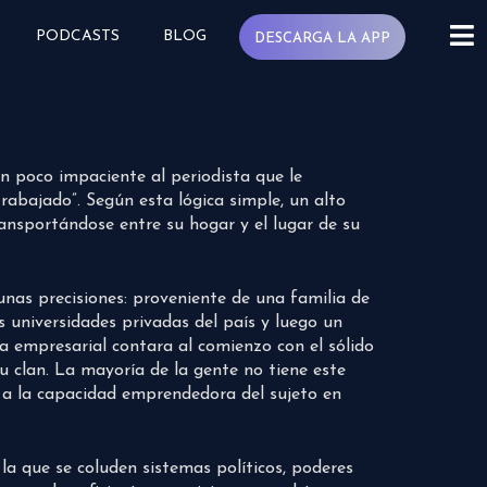
PODCASTS
BLOG
DESCARGA LA APP
n poco impaciente al periodista que le
abajado”. Según esta lógica simple, un alto
ransportándose entre su hogar y el lugar de su
unas precisiones: proveniente de una familia de
 universidades privadas del país y luego un
ra empresarial contara al comienzo con el sólido
u clan. La mayoría de la gente no tiene este
ce a la capacidad emprendedora del sujeto en
a que se coluden sistemas políticos, poderes