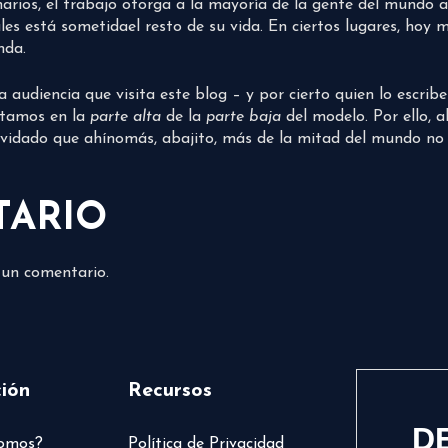
narios, el trabajo otorga a la mayoría de la gente del mundo a
les está sometidael resto de su vida. En ciertos lugares, hoy 
nda.
udiencia que visita este blog – y por cierto quien lo escribe 
stamos en la
parte alta
de la
parte baja
del modelo. Por ello, a
idado que ahínomás, abajito, más de la mitad del mundo no r
TARIO
 un comentario.
ión
Recursos
D
somos?
Política de Privacidad