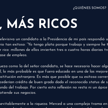
¿QUIÉNES SOMOS?
, MÁS RICOS
levisiva un candidato a la Presidencia de mi país respondió u
o tan exitoso: “Yo tengo plata porque trabajo y siempre he tr
rico: millones de ellos invierten tres o cuatro horas diarias t
lase de empleos.
ueza como la del señor candidato, se hace necesario hacer alg
l, lo más probable es que fuera educado en una de las mejores
stitución extranjera. Es más que posible que su exitosa carre
ncederían crédito de buen grado dado el reconocido
status
de s
undo del trabajo. Por cierto esta reflexión no resta ni un ápi
atiende sus negocios.
evitablemente a la riqueza. Merced a una compleja trama en l