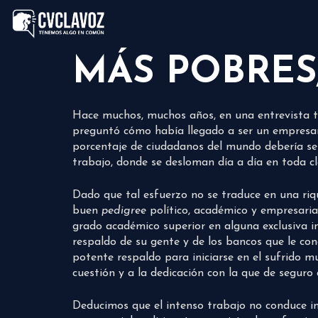
MÁS POBRES
Hace muchos, muchos años, en una entrevista te
preguntó cómo había llegado a ser un empresari
porcentaje de ciudadanos del mundo debería ser 
trabajo, donde se desloman día a día en toda c
Dado que tal esfuerzo no se traduce en una riq
buen
pedigree
político, académico y empresaria
grado académico superior en alguna exclusiva in
respaldo de su gente y de los bancos que le co
potente respaldo para iniciarse en el sufrido m
cuestión y a la dedicación con la que de seguro 
Deducimos que el intenso trabajo no conduce in