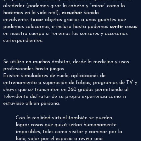
alrededor (podemos girar la cabeza y “mirar” como lo
hacemos en la vida real),
escuchar
sonido
envolvente,
tocar
objetos gracias a unos guantes que
podemos colocarnos, e incluso hasta podemos
sentir
cosas
en nuestro cuerpo si tenemos los sensores y accesorios
correspondientes.
Se utiliza en muchos ámbitos, desde la medicina y usos
profesionales hasta juegos.
Existen simuladores de vuelo, aplicaciones de
entrenamiento o superación de fobias, programas de TV y
shows que se transmiten en 360 grados permitiendo al
televidente disfrutar de su propia experiencia como si
estuviese allí en persona.
Con la realidad virtual también se pueden
lograr cosas que quizá serían humanamente
imposibles, tales como visitar y caminar por la
luna, volar por el espacio o revivir una