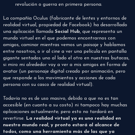
revolución o guerra en primera persona.
La compañía Oculus (fabricante de lentes y entornos de
realidad virtual, propiedad de Facebook) ha desarrollado
una aplicación llamada
Social Hub,
que representa un
mundo virtual en el que podemos encontrarnos con
amigos, caminar mientras vemos un paisaje y hablamos
entre nosotros, o ir al cine a ver una película en pantalla
gigante sentados uno al lado el otro en nuestras butacas,
si miro mi alrededor voy a ver a mis amigos en forma de
avatar (un personaje digital creado por animación, pero
que responde a los movimientos y acciones de cada
persona con su casco de realidad virtual).
Todavía no es de uso masivo, debido a que no es tan
accesible (en cuanto a su costo) ni tampoco hay muchas
aplicaciones actualmente; pero esto no tardará en
revertirse.
La realidad virtual ya es una realidad en
nuestro mundo real, y pronto estará al alcance de
todos, como una herramienta más de las que ya