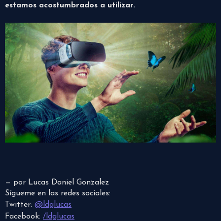
estamos acostumbrados a utilizar.
— por Lucas Daniel Gonzalez
Sígueme en las redes sociales:
Twitter:
@ldglucas
Facebook:
/ldglucas