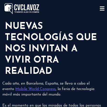
NUEVAS
TECNOLOGÍAS QUE
NOS INVITAN A
VIVIR OTRA
REALIDAD
Cada año, en Barcelona, España, se lleva a cabo el
evento
Mobile World Congress
, la feria de tecnología
móvil más importante del mundo.
Es el momento en que las miradas de todas las personas