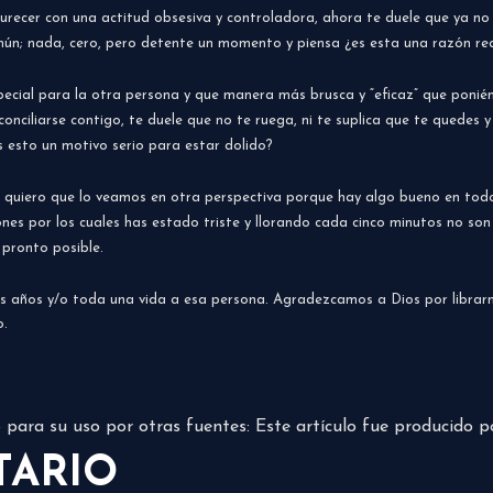
furecer con una actitud obsesiva y controladora, ahora te duele que ya no t
ún; nada, cero, pero detente un momento y piensa ¿es esta una razón rea
special para la otra persona y que manera más brusca y “eficaz” que poni
conciliarse contigo, te duele que no te ruega, ni te suplica que te quedes
 esto un motivo serio para estar dolido?
 quiero que lo veamos en otra perspectiva porque hay algo bueno en todo
nes por los cuales has estado triste y llorando cada cinco minutos no son
 pronto posible.
más años y/o toda una vida a esa persona. Agradezcamos a Dios por librar
o.
do para su uso por otras fuentes: Este artículo fue producido 
TARIO