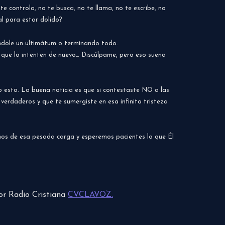
e controla, no te busca, no te llama, no te escribe, no
l para estar dolido?
éndole un ultimátum o terminando todo.
 y que lo intenten de nuevo… Discúlpame, pero eso suena
 esto. La buena noticia es que si contestaste NO a las
 verdaderos y que te sumergiste en esa infinita tristeza
nos de esa pesada carga y esperemos pacientes lo que Él
por Radio Cristiana
CVCLAVOZ.