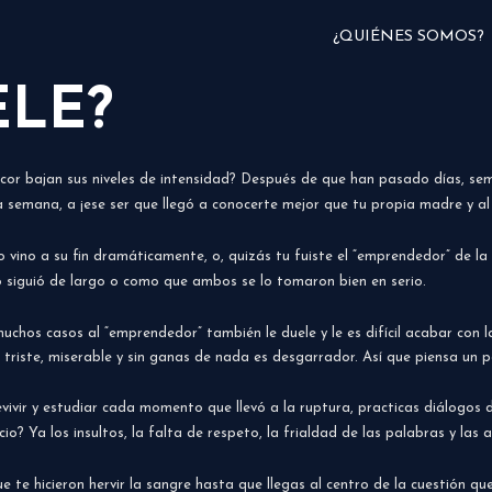
¿QUIÉNES SOMOS?
ELE?
cor bajan sus niveles de intensidad? Después de que han pasado días, sema
la semana, a ¡ese ser que llegó a conocerte mejor que tu propia madre y a
o vino a su fin
dramáticamente
, o, quizás tu fuiste el “emprendedor” de l
o
siguió
de largo o como que ambos se lo tomaron bien en serio.
hos casos al “emprendedor” también le duele y le es difícil acabar con la
na triste, miserable y sin ganas de nada es desgarrador. Así que piensa un
vir y estudiar cada momento que llevó a la ruptura, practicas diálogos de
? Ya los insultos, la falta de respeto, la frialdad de las palabras y las ac
e te hicieron hervir la sangre hasta que llegas al centro de la cuestión 