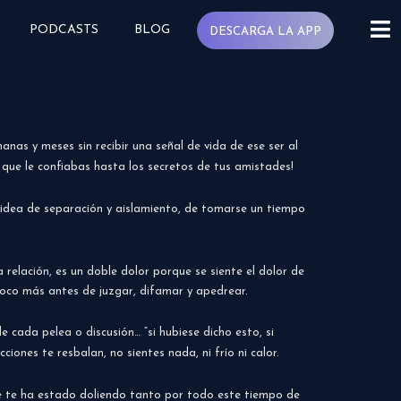
PODCASTS
BLOG
DESCARGA LA APP
nas y meses sin recibir una señal de vida de ese ser al
l que le confiabas hasta los secretos de tus amistades!
a idea de separación y aislamiento, de tomarse un tiempo
 relación, es un doble dolor porque se siente el dolor de
 poco más antes de juzgar, difamar y apedrear.
 cada pelea o discusión… “si hubiese dicho esto, si
ciones te resbalan, no sientes nada, ni frío ni calor.
que te ha estado doliendo tanto por todo este tiempo de