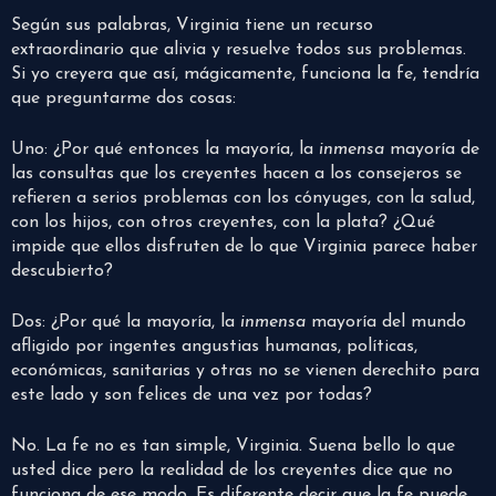
Según sus palabras, Virginia tiene un recurso
extraordinario que alivia y resuelve todos sus problemas.
Si yo creyera que así, mágicamente, funciona la fe, tendría
que preguntarme dos cosas:
Uno: ¿Por qué entonces la mayoría, la
inmensa
mayoría de
las consultas que los creyentes hacen a los consejeros se
refieren a serios problemas con los cónyuges, con la salud,
con los hijos, con otros creyentes, con la plata? ¿Qué
impide que ellos disfruten de lo que Virginia parece haber
descubierto?
Dos: ¿Por qué la mayoría, la
inmensa
mayoría del mundo
afligido por ingentes angustias humanas, políticas,
económicas, sanitarias y otras no se vienen derechito para
este lado y son felices de una vez por todas?
No. La fe no es tan simple, Virginia. Suena bello lo que
usted dice pero la realidad de los creyentes dice que no
funciona de ese modo. Es diferente decir que la fe puede