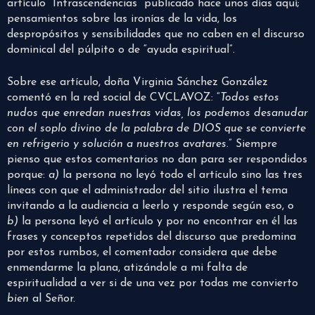
artículo “Intrascendencias” publicado hace unos días aquí;
pensamientos sobre las ironías de la vida, los
despropósitos y sensibilidades que no caben en el discurso
dominical del púlpito o de “ayuda espiritual”.
Sobre ese artículo, doña Virginia Sánchez González
comentó en la red social de CVCLAVOZ: “
Todos estos
nudos que enredan nuestras vidas, los podemos desanudar
con el soplo divino de la palabra de DIOS que se convierte
en refrigerio y solución a nuestros avatares
.” Siempre
pienso que estos comentarios no dan para ser respondidos
porque:
a)
la persona no leyó todo el artículo sino las tres
líneas con que el administrador del sitio ilustra el tema
invitando a la audiencia a leerlo y responde según eso, o
b)
la persona leyó el artículo y por no encontrar en él las
frases y conceptos repetidos del discurso que predomina
por estos rumbos, el comentador considera que debe
enmendarme la plana, atizándole a mi falta de
espiritualidad a ver si de una vez por todas me convierto
bien
al Señor.