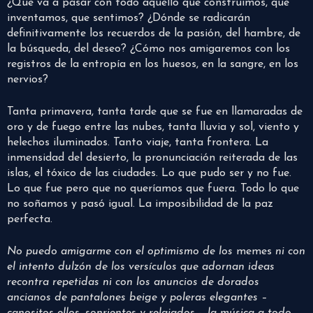
¿Qué va a pasar con todo aquello que construimos, que
inventamos, que sentimos? ¿Dónde se radicarán
definitivamente los recuerdos de la pasión, del hambre, de
la búsqueda, del deseo? ¿Cómo nos amigaremos con los
registros de la entropía en los huesos, en la sangre, en los
nervios?
Tanta primavera, tanta tarde que se fue en llamaradas de
oro y de fuego entre las nubes, tanta lluvia y sol, viento y
helechos iluminados. Tanto viaje, tanta frontera. La
inmensidad del desierto, la pronunciación reiterada de las
islas, el tóxico de las ciudades. Lo que pudo ser y no fue.
Lo que fue pero que no queríamos que fuera. Todo lo que
no soñamos y pasó igual. La imposibilidad de la paz
perfecta.
No puedo amigarme con el optimismo de los
memes
ni con
el intento dulzón de los versículos que adornan ideas
recontra repetidas ni con los anuncios de dorados
ancianos de pantalones beige y poleras elegantes –