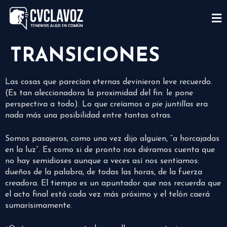
TRANSICIONES
Las cosas que parecían eternas devinieron leve recuerdo.
(Es tan aleccionadora la proximidad del fin: le pone
perspectiva a todo). Lo que creíamos a
pie
juntillas
era
nada más una posibilidad entre tantas otras.
Somos pasajeros, como una vez dijo alguien, “a horcajadas
en la luz”. Es como si de pronto nos diéramos cuenta que
no hay semidioses aunque a veces así nos sentíamos:
dueños de la palabra, de todas las horas, de la fuerza
creadora. El tiempo es un apuntador que nos recuerda que
el acto final está cada vez más próximo y el telón caerá
sumarísimamente.