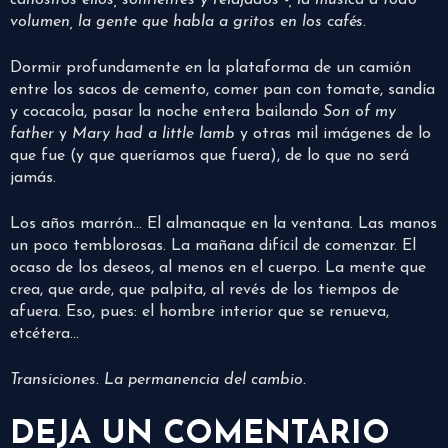
canositos ellos, sonrientes y relajados -, la música a todo
volumen, la gente que habla a gritos en los cafés.
Dormir profundamente en la plataforma de un camión
entre los sacos de cemento, comer pan con tomate, sandía
y cocacola, pasar la noche entera bailando
Son of my
father
y
Mary had a little lamb
y otras mil imágenes de lo
que fue (y que queríamos que fuera), de lo que no será
jamás.
Los años marrón… El almanaque en la ventana. Las manos
un poco temblorosas. La mañana difícil de comenzar. El
ocaso de los deseos, al menos en el cuerpo. La mente que
crea, que arde, que palpita, al revés de los tiempos de
afuera. Eso, pues: el hombre interior que se renueva,
etcétera…
Transiciones. La permanencia del cambio.
DEJA UN COMENTARIO