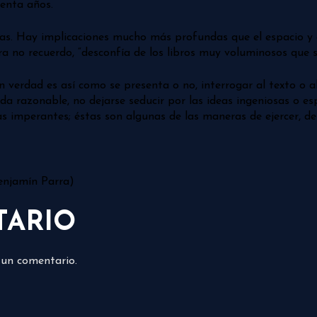
uenta años.
eas. Hay implicaciones mucho más profundas que el espacio y e
a no recuerdo, “desconfía de los libros muy voluminosos que 
n verdad es así como se presenta o no, interrogar al texto o a
uda razonable, no dejarse seducir por las ideas ingeniosas o e
s imperantes; éstas son algunas de las maneras de ejercer, de vi
Benjamín Parra)
TARIO
 un comentario.