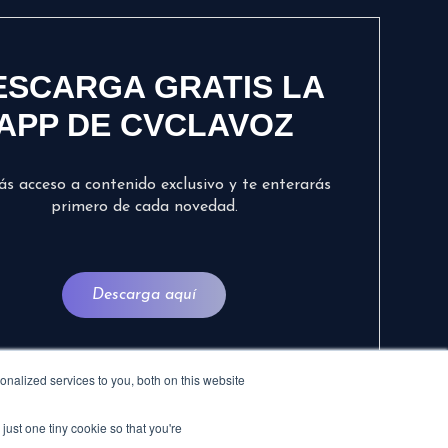
ESCARGA GRATIS LA
APP DE CVCLAVOZ
ás acceso a contenido exclusivo y te enterarás
primero de cada novedad.
Descarga aquí
nalized services to you, both on this website
just one tiny cookie so that you're