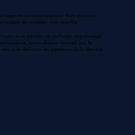
l lugar no permiten explorar. Pero por otro
se ocupan de verdades muy sencillas”.
l autor si es posible, no confundir popularidad
spectaculares, nunca dejarse manejar por la
vir y de disfrutar los beneficios de la libertad.