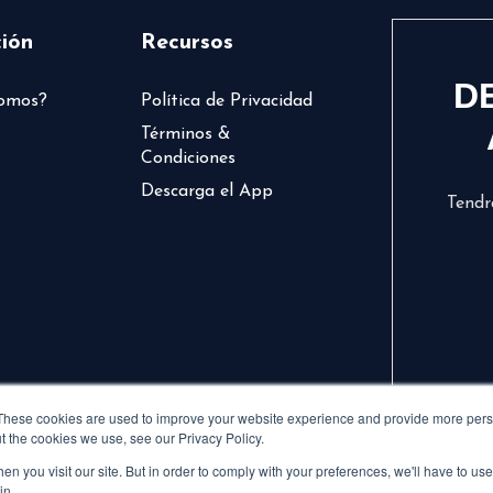
ión
Recursos
D
somos?
Política de Privacidad
Términos &
Condiciones
Descarga el App
Tendr
These cookies are used to improve your website experience and provide more perso
t the cookies we use, see our Privacy Policy.
n you visit our site. But in order to comply with your preferences, we'll have to use 
in.