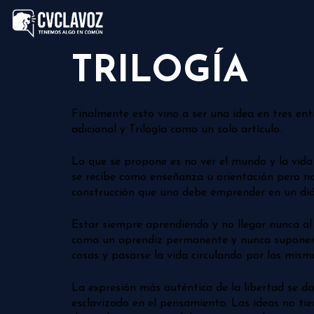
TRILOGÍA
Finalmente esto vino a ser una idea en tres ent
adicional y Trilogía como un solo artículo.
Lo que se propone es no ver el mundo y la vida 
se recibe como enseñanza u orientación pero no
construcción que uno debe emprender en un diá
Estar siempre aprendiendo y no llegar nunca a
como un aprendiz permanente y nunca suponer q
cosas y pasarse la vida circulando por las mis
La expresión más auténtica de la libertad se d
esclavizado en el pensamiento. Las ideas no tie