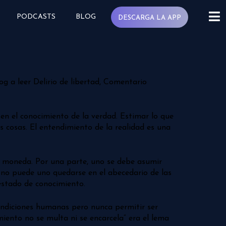
PODCASTS
BLOG
DESCARGA LA APP
g a leer Delirio de libertad, Comentario
 en el conocimiento de la verdad. Estimar lo que
 cosas. El entendimiento de la realidad es una
a moneda. Por una parte, uno se debe asumir
no puede uno quedarse en el abecedario de las
estado de conocimiento.
condiciones humanas pero nunca permitir ser
iento no se multa ni se encarcela” era el lema