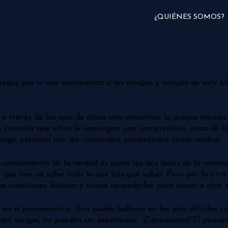
¿QUIÉNES SOMOS?
regas por lo que recomiendo a las amigas y amigos de este blo
a través de los ojos de otros sino encontrar la propia mirada
 permitir que otros le impongan una comprensión única de las
logo personal con los contenidos presentados como verdad.
l conocimiento de la verdad es como los dos lados de la mism
ue uno ya sabe todo lo que hay que saber. Pero por la otra 
mas cuestiones básicas y nunca aprenderlas para pasar a otro 
a en el pensamiento. Uno puede hallarse en las más difíciles 
nen sangre, no pueden ser asesinadas. “¡Cavernarios! El pensam