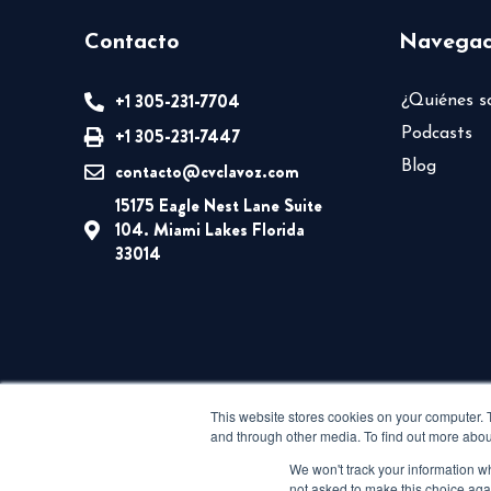
Contacto
Navegac
+1 305-231-7704
¿Quiénes 
+1 305-231-7447
Podcasts
Blog
contacto@cvclavoz.com
15175 Eagle Nest Lane Suite
104. Miami Lakes Florida
33014
This website stores cookies on your computer. 
and through other media. To find out more abou
We won't track your information whe
not asked to make this choice aga