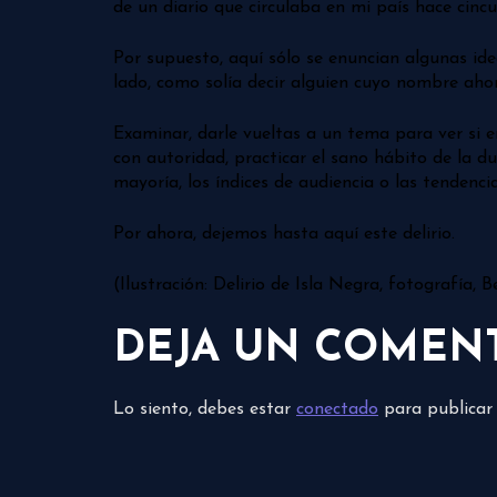
de un diario que circulaba en mi país hace cinc
Por supuesto, aquí sólo se enuncian algunas id
lado, como solía decir alguien cuyo nombre ahor
Examinar, darle vueltas a un tema para ver si e
con autoridad, practicar el sano hábito de la d
mayoría, los índices de audiencia o las tendencia
Por ahora, dejemos hasta aquí este delirio.
(Ilustración: Delirio de Isla Negra, fotografía, 
DEJA UN COMEN
Lo siento, debes estar
conectado
para publicar