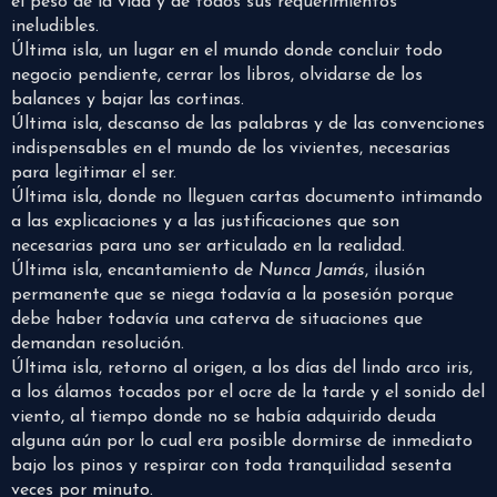
el peso de la vida y de todos sus requerimientos
ineludibles.
Última isla, un lugar en el mundo donde concluir todo
negocio pendiente, cerrar los libros, olvidarse de los
balances y bajar las cortinas.
Última isla, descanso de las palabras y de las convenciones
indispensables en el mundo de los vivientes, necesarias
para legitimar el ser.
Última isla, donde no lleguen cartas documento intimando
a las explicaciones y a las justificaciones que son
necesarias para uno ser articulado en la realidad.
Última isla, encantamiento de
Nunca Jamás
, ilusión
permanente que se niega todavía a la posesión porque
debe haber todavía una caterva de situaciones que
demandan resolución.
Última isla, retorno al origen, a los días del lindo arco iris,
a los álamos tocados por el ocre de la tarde y el sonido del
viento, al tiempo donde no se había adquirido deuda
alguna aún por lo cual era posible dormirse de inmediato
bajo los pinos y respirar con toda tranquilidad sesenta
veces por minuto.