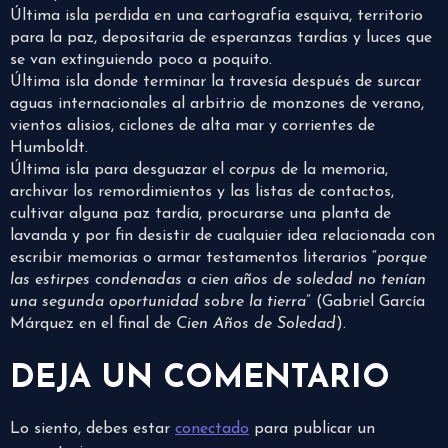
Última isla perdida en una cartografía esquiva, territorio
para la paz, depositaria de esperanzas tardías y luces que
se van extinguiendo poco a poquito.
Última isla donde terminar la travesía después de surcar
aguas internacionales al arbitrio de monzones de verano,
vientos alisios, ciclones de alta mar y corrientes de
Humboldt.
Última isla para desguazar el
corpus
de la memoria,
archivar los remordimientos y las listas de contactos,
cultivar alguna paz tardía, procurarse una planta de
lavanda y por fin desistir de cualquier idea relacionada con
escribir memorias o armar testamentos literarios “
porque
las estirpes condenadas a cien años de soledad no tenían
una segunda oportunidad sobre la tierra
” (Gabriel García
Márquez en el final de
Cien Años de Soledad
).
DEJA UN COMENTARIO
Lo siento, debes estar
conectado
para publicar un