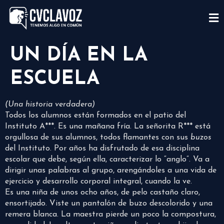
UN DÍA EN LA
ESCUELA
(Una historia verdadera)
Todos los alumnos están formados en el patio del
Instituto A***. Es una mañana fría. La señorita R*** está
orgullosa de sus alumnos, todos flamantes con sus
buzos
del Instituto. Por años ha disfrutado de esa disciplina
escolar que debe, según ella, caracterizar lo “anglo”. Va a
dirigir unas palabras al grupo, arengándoles a una vida de
ejercicio y desarrollo corporal integral, cuando la ve.
Es una niña de unos ocho años, de pelo castaño claro,
ensortijado. Viste un pantalón de buzo descolorido y una
remera blanca. La maestra pierde un poco la compostura,