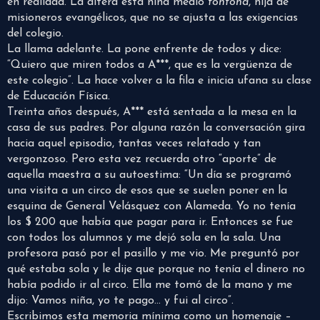
en realidad. La altera esta niña medio
tontona
, hija de
misioneros evangélicos, que no se ajusta a las exigencias
del colegio.
La llama adelante. La pone enfrente de todos y dice:
“Quiero que miren todos a A***, que es la vergüenza de
este colegio”. La hace volver a la fila e inicia ufana su clase
de Educación Física.
Treinta años después, A*** está sentada a la mesa en la
casa de sus padres. Por alguna razón la conversación gira
hacia aquel episodio, tantas veces relatado y tan
vergonzoso. Pero esta vez recuerda otro “aporte” de
aquella maestra a su autoestima: “Un día se programó
una visita a un circo de esos que se suelen poner en la
esquina de General Velásquez con Alameda. Yo no tenía
los $ 200 que había que pagar para ir. Entonces se fue
con todos los alumnos y me dejó sola en la sala. Una
profesora pasó por el pasillo y me vio. Me preguntó por
qué estaba sola y le dije que porque no tenía el dinero no
había podido ir al circo. Ella me tomó de la mano y me
dijo: Vamos niña, yo te pago… y fui al circo”.
Escribimos esta memoria mínima como un homenaje –