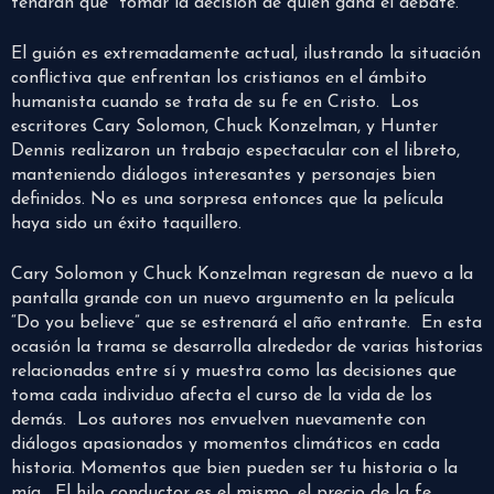
tendrán que tomar la decisión de quién gana el debate.
El guión es extremadamente actual, ilustrando la situación
conflictiva que enfrentan los cristianos en el ámbito
humanista cuando se trata de su fe en Cristo. Los
escritores Cary Solomon, Chuck Konzelman, y Hunter
Dennis realizaron un trabajo espectacular con el libreto,
manteniendo diálogos interesantes y personajes bien
definidos. No es una sorpresa entonces que la película
haya sido un éxito taquillero.
Cary Solomon y Chuck Konzelman regresan de nuevo a la
pantalla grande con un nuevo argumento en la película
“Do you believe” que se estrenará el año entrante. En esta
ocasión la trama se desarrolla alrededor de varias historias
relacionadas entre sí y muestra como las decisiones que
toma cada individuo afecta el curso de la vida de los
demás. Los autores nos envuelven nuevamente con
diálogos apasionados y momentos climáticos en cada
historia. Momentos que bien pueden ser tu historia o la
mía. El hilo conductor es el mismo, el precio de la fe.