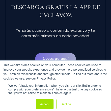
DESCARGA GRATIS LA APP DE
CVCLAVOZ
Tendrás acceso a contenido exclusivo y te
enterarás primero de cada novedad.
Descarga aquí
This website stores cookies on your computer. These cookies are used to
improve your website experience and provide more personalized services to
you, both on this website and through other media. To find out more about the
cookies we use, see our Privacy Policy.
We won't track your information when you visit our site. But in order to
comply with your preferences, we'll have to use just one tiny cookie so
that you're not asked to make this choice again.
© 2024 CVCLAVOZ . TODOS LOS DERECHOS
Accept
Decline
RESERVADOS.