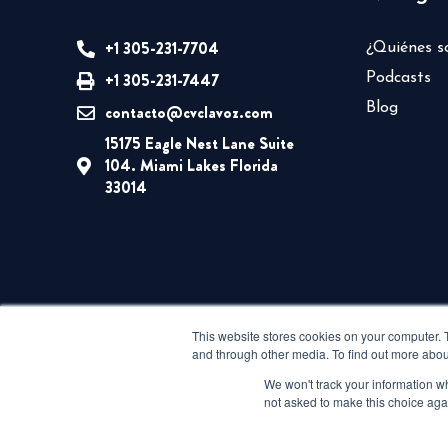
+1 305-231-7704
¿Quiénes 
+1 305-231-7447
Podcasts
Blog
contacto@cvclavoz.com
15175 Eagle Nest Lane Suite
104. Miami Lakes Florida
33014
This website stores cookies on your computer. 
and through other media. To find out more abou
We won't track your information whe
not asked to make this choice aga