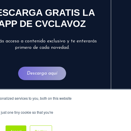
ESCARGA GRATIS LA
APP DE CVCLAVOZ
ás acceso a contenido exclusivo y te enterarás
primero de cada novedad.
Descarga aquí
nalized services to you, both on this website
just one tiny cookie so that you're