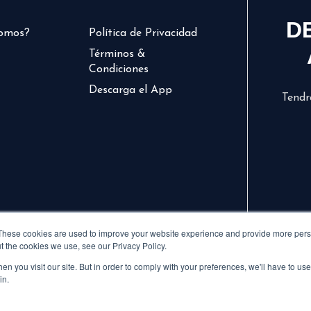
D
somos?
Política de Privacidad
Términos &
Condiciones
Descarga el App
Tendr
These cookies are used to improve your website experience and provide more perso
t the cookies we use, see our Privacy Policy.
n you visit our site. But in order to comply with your preferences, we'll have to use 
in.
© 2024 CVCLAVOZ . TODOS LOS DERECHOS RESERVADOS.