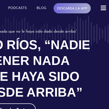
PODCASTS
BLOG
DESCARGA LA APP
nada que no le haya sido dado desde arriba”
RÍOS, “NADIE
ENER NADA
E HAYA SIDO
SDE ARRIBA”