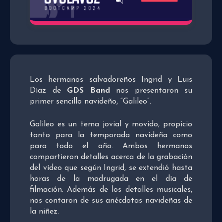
Los hermanos salvadoreños Ingrid y Luis
Díaz de
GDS Band
nos presentaron su
primer sencillo navideño, “Galileo”.
Galileo es un tema jovial y movido, propicio
tanto para la temporada navideña como
para todo el año. Ambos hermanos
compartieron detalles acerca de la grabación
del vídeo que según Ingrid, se extendió hasta
horas de la madrugada en el día de
filmación. Además de los detalles musicales,
nos contaron de sus anécdotas navideñas de
la niñez.