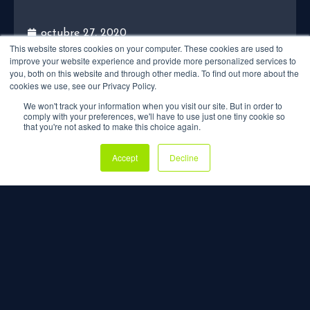
octubre 27, 2020
This website stores cookies on your computer. These cookies are used to
improve your website experience and provide more personalized services to
7 DATOS SOBRE LA REFORMA PROTESTANTE
you, both on this website and through other media. To find out more about the
cookies we use, see our Privacy Policy.
We won't track your information when you visit our site. But in order to
comply with your preferences, we'll have to use just one tiny cookie so
that you're not asked to make this choice again.
Accept
Decline