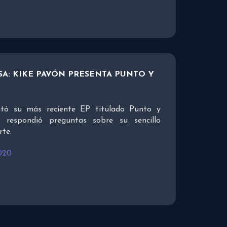
SA: KIKE PAVÓN PRESENTA PUNTO Y
ntó su más reciente EP titulado Punto y
 respondió preguntas sobre su sencillo
te.
020