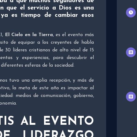
eba a que muchos seguidores de
n que el servicio a Dios es una
 ya es tiempo de cambiar esos
21,
El Cielo en la Tierra
, es el evento más
ósito de equipar a los creyentes de habla
 30 líderes cristianos de alto nivel de 15
entas y experiencias, para descubrir el
diferentes esferas de la sociedad.
anos tuvo una amplia recepción, y más de
tivo, la meta de este año es impactar al
ciedad: medios de comunicación, gobierno,
conomía.
TIS AL EVENTO
E LIDERAZGO