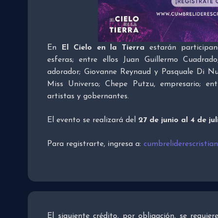
En
El Cielo en la Tierra
estarán participand
esferas; entre ellos Juan Guillermo Cuadrado
adorador; Giovanne Reynaud y Pasquale Di Nuz
Miss Universo; Chepe Putzu, empresario; entr
artistas y gobernantes.
El evento se realizará del
27 de junio al 4 de jul
Para registrarte, ingresa a:
cumbreliderescristia
El siguiente crédito, por obligación, se requie