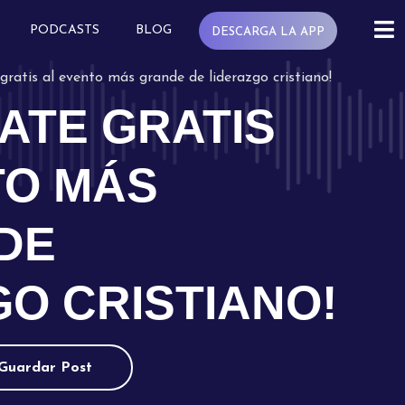
PODCASTS
BLOG
DESCARGA LA APP
 gratis al evento más grande de liderazgo cristiano!
ATE GRATIS
TO MÁS
DE
O CRISTIANO!
Guardar Post