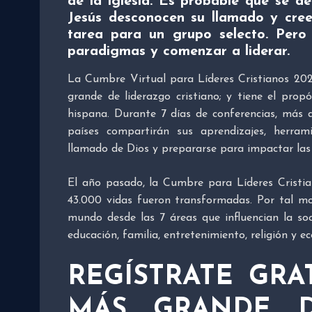
de la iglesia
. Es probable que se d
Jesús desconocen su llamado y cree
tarea para un grupo selecto. Pero
paradigmas y comenzar a liderar.
La Cumbre Virtual para Líderes Cristianos 20
grande de liderazgo cristiano; y tiene el prop
hispana. Durante 7 días de conferencias, más de
países compartirán sus aprendizajes, herrami
llamado de Dios y prepararse para impactar las 
El año pasado, la Cumbre para Líderes Cristi
43.000 vidas fueron transformadas. Por tal mo
mundo desde las 7 áreas que influencian la so
educación, familia, entretenimiento, religión y e
REGÍSTRATE GRA
MÁS GRANDE D