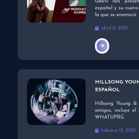
Gawvi nos presen
español y su nuevo 
la que se enamoró.
abril 6, 2021
HILLSONG YOUN
ESPAÑOL
Hillsong Young &
amigos, incluye el
WHATUPRG.
febrero 15, 2021