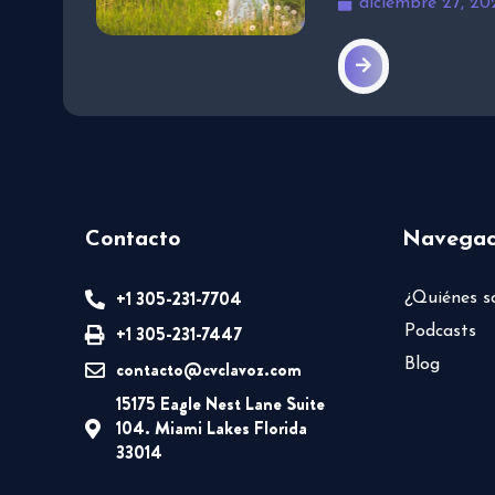
diciembre 27, 20
Contacto
Navegac
+1 305-231-7704
¿Quiénes 
+1 305-231-7447
Podcasts
Blog
contacto@cvclavoz.com
15175 Eagle Nest Lane Suite
104. Miami Lakes Florida
33014