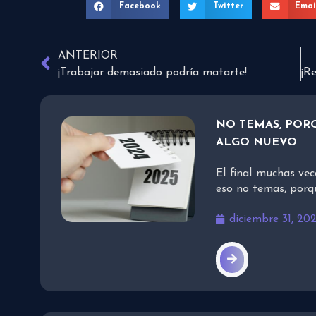
Facebook
Twitter
Emai
ANTERIOR
¡Trabajar demasiado podría matarte!
NO TEMAS, PORQ
ALGO NUEVO
El final muchas vec
eso no temas, porq
diciembre 31, 20