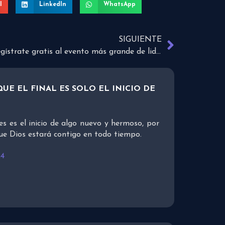
l
LinkedIn
WhatsApp
SIGUIENTE
¡Regístrate gratis al evento más grande de liderazgo cristiano!
UE EL FINAL ES SOLO EL INICIO DE
es es el inicio de algo nuevo y hermoso, por
ue Dios estará contigo en todo tiempo.
24