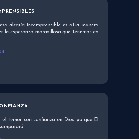
MPRENSIBLES
esa alegría incomprensible es otra manera
er la esperanza maravillosa que tenemos en
24
CONFIANZA
 el temor con confianza en Dios porque Él
esamparará.