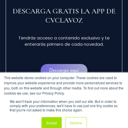
DESCARGA GRATIS LA APP DE
CVCLAVOZ
Tendrás acceso a contenido exclusivo y te
enterarás primero de cada novedad.
Descarga aquí
This website stores cookies on your computer. These cookies are used to
improve your website experience and provide more personalized services to
you, both on this website and through other media. To find out more about the
cookies we use, see our Privacy Policy.
We won't track your information when you visit our site. But in order to
comply with your preferences, we'll have to use just one tiny cookie so
that you're not asked to make this choice again.
© 2024 CVCLAVOZ . TODOS LOS DERECHOS
Accept
Decline
RESERVADOS.