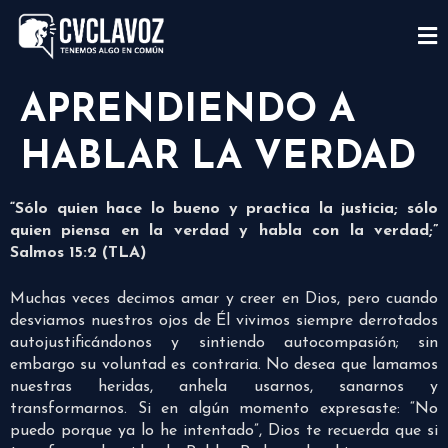
APRENDIENDO A
HABLAR LA VERDAD
“Sólo quien hace lo bueno y practica la justicia; sólo
quien piensa en la verdad y habla con la verdad;”
Salmos 15:2 (TLA)
Muchas veces decimos amar y creer en Dios, pero cuando
desviamos nuestros ojos de Él vivimos siempre derrotados
autojustificándonos y sintiendo autocompasión; sin
embargo su voluntad es contraria. No desea que lamamos
nuestras heridas, anhela usarnos, sanarnos y
transformarnos. Si en algún momento expresaste: “No
puedo porque ya lo he intentado”, Dios te recuerda que si