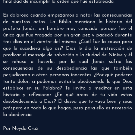
finalidad de incumplir la orden que fue establecida.
Es doloroso cuando empezamos a notar las consecuencias
de nuestros actos. La Biblia menciona la historia del
profeta Jonás, un hombre muy conocido porque fue el
único que fue tragado por un gran pez y padeció durante
tres días en el vientre del mismo. ¿Cuál fue la causa para
que le sucediera algo así? Dios le dio la instrucción de
predicar el mensaje de salvación a la ciudad de Nínive y él
se rehusó a hacerlo, por lo cual Jonás sufrió las
consecuencias de su desobediencia las que también
perjudicaron a otras personas inocentes. ¿Por qué padecer
tanto dolor, si podemos evitarlo obedeciendo lo que Dios
establece en su Palabra? Te invito a meditar en esta
historia y reflexionar ¿En qué áreas de tu vida estas
desobedeciendo a Dios? Él desea que te vaya bien y seas
próspero en todo lo que hagas, pero para ello es necesario
la obediencia.
Por Neyda Cruz