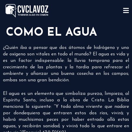
COMO EL AGUA
¿Quién iba a pensar que dos átomos de hidrógeno y uno
de oxígeno son vitales en todo el mundo? El agua es vida y
es un factor indispensable: la lluvia temprana para el
crecimiento de las plantas y la tardía para refrescar el
ambiente y afianzar una buena cosecha en los campos;
ambas son una gran bendición.
El agua es un elemento que simboliza pureza, limpieza, al
Espíritu Santo, incluso a la obra de Cristo. La Biblia
menciona lo siguiente: “Y toda alma viviente que nadare
por dondequiera que entraren estos dos ríos, vivirá; y
habrá muchísimos peces por haber entrado allá estas
aguas, y recibirán sanidad; y vivirá todo lo que entrare en