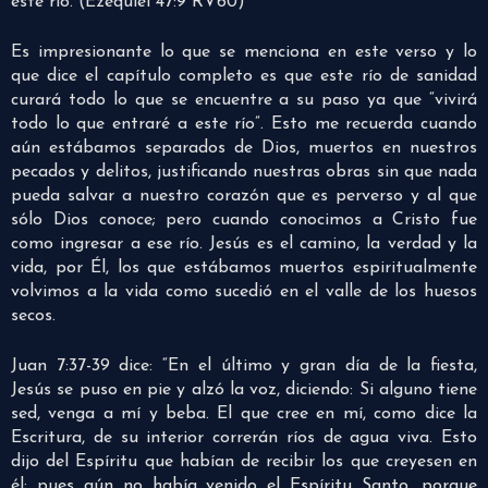
este río.”(Ezequiel 47:9 RV60)
Es impresionante lo que se menciona en este verso y lo
que dice el capítulo completo es que este río de sanidad
curará todo lo que se encuentre a su paso ya que “vivirá
todo lo que entraré a este río”. Esto me recuerda cuando
aún estábamos separados de Dios, muertos en nuestros
pecados y delitos, justificando nuestras obras sin que nada
pueda salvar a nuestro corazón que es perverso y al que
sólo Dios conoce; pero cuando conocimos a Cristo fue
como ingresar a ese río. Jesús es el camino, la verdad y la
vida, por Él, los que estábamos muertos espiritualmente
volvimos a la vida como sucedió en el valle de los huesos
secos.
Juan 7:37-39 dice: “En el último y gran día de la fiesta,
Jesús se puso en pie y alzó la voz, diciendo: Si alguno tiene
sed, venga a mí y beba. El que cree en mí, como dice la
Escritura, de su interior correrán ríos de agua viva. Esto
dijo del Espíritu que habían de recibir los que creyesen en
él; pues aún no había venido el Espíritu Santo, porque