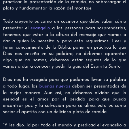
practicar la presentación de la comida, no sobrecargar el
plato y fundamentar la razón del montaje.
Todo creyente es como un cocinero que debe saber cómo
presentar el
evangelio
a las personas para sorprenderlas,
tenemos que estar a la altura del mensaje que vamos a
dar a quien lo necesita y para esto requerimos: Leer y
tener conocimiento de la Biblia, poner en práctica lo que
Dios nos enseña en su palabra, no debemos aparentar
algo que no somos, debemos estar seguros de lo que
vamos a dar a conocer y pedir la guía del Espíritu Santo.
Dios nos ha escogido para que podamos llevar su palabra
a todo lugar, las
buenas nuevas
deben ser presentadas de
la mejor manera. Aun así, no debemos olvidar que lo
esencial es el amor por el perdido para que pueda
encontrar paz y la salvación para su alma, esto es como
saciar el apetito con un delicioso plato de comida.
“Y les dijo: Id por todo el mundo y predicad el evangelio a