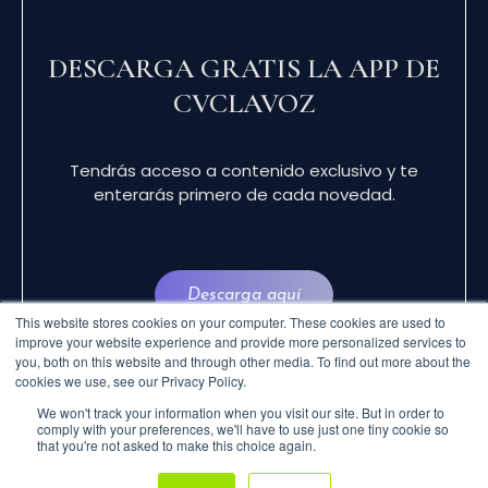
DESCARGA GRATIS LA APP DE
CVCLAVOZ
Tendrás acceso a contenido exclusivo y te
enterarás primero de cada novedad.
Descarga aquí
This website stores cookies on your computer. These cookies are used to
improve your website experience and provide more personalized services to
you, both on this website and through other media. To find out more about the
cookies we use, see our Privacy Policy.
We won't track your information when you visit our site. But in order to
comply with your preferences, we'll have to use just one tiny cookie so
that you're not asked to make this choice again.
© 2024 CVCLAVOZ . TODOS LOS DERECHOS