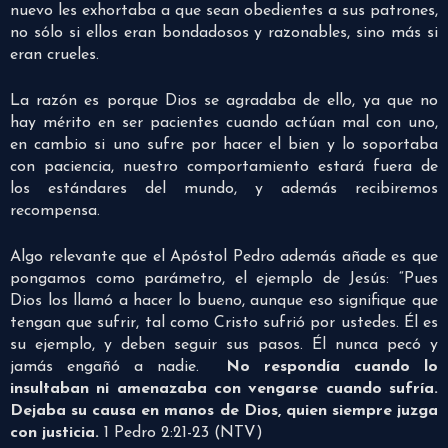
nuevo les exhortaba a que sean obedientes a sus patrones,
no sólo si ellos eran bondadosos y razonables, sino más si
eran crueles.
La razón es porque Dios se agradaba de ello, ya que no
hay mérito en ser pacientes cuando actúan mal con uno,
en cambio si uno sufre por hacer el bien y lo soportaba
con paciencia, nuestro comportamiento estará fuera de
los estándares del mundo, y además recibiremos
recompensa.
Algo relevante que el Apóstol Pedro además añade es que
pongamos como parámetro, el ejemplo de Jesús: “Pues
Dios los llamó a hacer lo bueno, aunque eso signifique que
tengan que sufrir, tal como Cristo sufrió por ustedes. Él es
su ejemplo, y deben seguir sus pasos. Él nunca pecó y
jamás engañó a nadie.
No respondía cuando lo
insultaban ni amenazaba con vengarse cuando sufría.
Dejaba su causa en manos de Dios, quien siempre juzga
con justicia.
1 Pedro 2:21-23 (NTV)