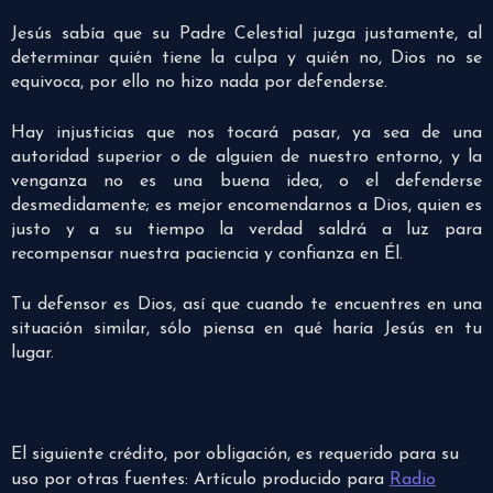
Jesús sabía que su Padre Celestial juzga justamente, al
determinar quién tiene la culpa y quién no, Dios no se
equivoca, por ello no hizo nada por defenderse.
Hay injusticias que nos tocará pasar, ya sea de una
autoridad superior o de alguien de nuestro entorno, y la
venganza no es una buena idea, o el defenderse
desmedidamente; es mejor encomendarnos a Dios, quien es
justo y a su tiempo la verdad saldrá a luz para
recompensar nuestra paciencia y confianza en Él.
Tu defensor es Dios, así que cuando te encuentres en una
situación similar, sólo piensa en qué haría Jesús en tu
lugar.
El siguiente crédito, por obligación, es requerido para su
uso por otras fuentes: Artículo producido para
Radio