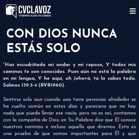
CON DIOS NUNCA
ESTÁS SOLO
“Has escudriñado mi andar y mi reposo, Y todos mis
caminos te son conocidos. Pues aún no está la palabra
en mi lengua, Y he aquí, oh Jehová, tú la sabes toda.
Salmos 139:3-4 (RVR1960).
Sentirse solo aun cuando uno tiene personas alrededor se
ha vuelto común en estos días y pareciera que no hay
nada que pueda llenar ese vacío; pero no es así, contamos
con la compañía de Dios; en Su Palabra dice que Él conoce
nuestros caminos e incluso aquello que diremos. Esta es
una prueba de que somos importantes para Él y que