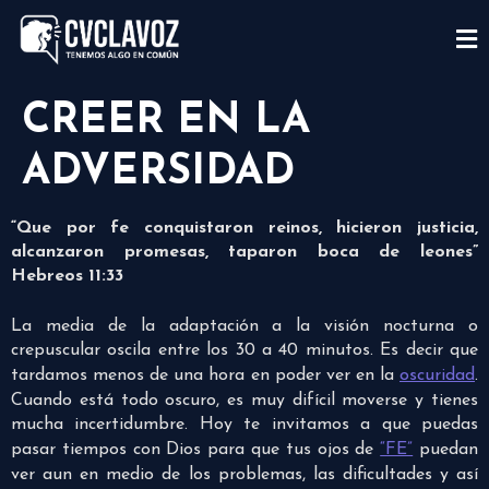
CREER EN LA
ADVERSIDAD
“Que por fe conquistaron reinos, hicieron justicia,
alcanzaron promesas, taparon boca de leones”
Hebreos 11:33
La media de la adaptación a la visión nocturna o
crepuscular oscila entre los 30 a 40 minutos. Es decir que
tardamos menos de una hora en poder ver en la
oscuridad
.
Cuando está todo oscuro, es muy difícil moverse y tienes
mucha incertidumbre. Hoy te invitamos a que puedas
pasar tiempos con Dios para que tus ojos de
“FE”
puedan
ver aun en medio de los problemas, las dificultades y así