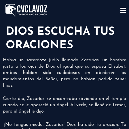
DIOS ESCUCHA TUS
ORACIONES
Había un sacerdote judío llamado Zacarías, un hombre
justo a los ojos de Dios al igual que su esposa Elisabet,
ambos habían sido cuidadosos en obedecer los
mandamientos del Señor, pero no habían podido tener
hijos.
Cierto día, Zacarías se encontraba sirviendo en el templo
cuando se le apareció un ángel. Al verlo, se llenó de temor,
pero el ángel le dijo:
-¡No tengas miedo, Zacarías! Dios ha oído tu oración. Tu