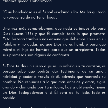
Elisabet quedó embarazada.
“¡Qué bondadoso es el Señor! -exclamó ella-. Me ha quitado
la vergüenza de no tener hijos”.
Una vez más comprobamos, que nada es imposible para
Dios (Lucas 1:37) y que Él cumple todo lo que promete.
Esta historia también nos enseña que debemos creer en su
Palabra y no dudar, porque Dios no es hombre para que
mienta, ni hijo de hombre para que se arrepienta. Todas
sus promesas son dignas de confianza.
Si Dios te dio un sueño o puso un anhelo en tu corazón, es
porque sabe que podrás dar testimonio de su amor,
fidelidad y poder a través de él, además que honrarás su
nombre. No renuncies a lo que más anhelas y amas, sigue
orando y clamando por tu milagro, hasta obtenerlo; tienes
un Dios Todopoderoso y si Él está de tu lado, todo es
posible.