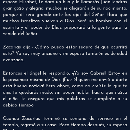
esposa Elisabet, te dará un hijo y lo llamarás Juan.
Tendrás
gran gozo y alegría, muchos se alegrarán de su nacimiento,
porque él será grande ante los ojos del Señor. Hará que
muchos israelitas vuelvan a Dios. Será un hombre con el
espíritu y el poder de Elías; preparará a la gente para la
venida del Señor.
Zacarías dijo:- ¿Cómo puedo estar seguro de que ocurrirá
esto? Ya soy muy anciano y mi esposa también es de edad
avanzada.
Entonces el ángel le respondió: -¡Yo soy Gabriel! Estoy en
la presencia misma de Dios. ¡Fue él quien me envió a darte
esta buena noticia! Pero ahora, como no creíste lo que te
dije, te quedarás mudo, sin poder hablar hasta que nazca
el niño. Te aseguro que mis palabras se cumplirán a su
debido tiempo.
Cuando Zacarías terminó su semana de servicio en el
templo, regresó a su casa. Poco tiempo después, su esposa