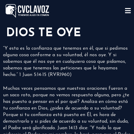
DIOS TE OYE
“Y esta es la confianza que tenemos en él, que si pedimos
alguna cosa conforme a su voluntad, él nos oye. Y si
sabemos que él nos oye en cualquiera cosa que pidamos,
sabemos que tenemos las peticiones que le hayamos
hecho.” 1 Juan 5:14-15 (RVR1960)
Muchas veces pensamos que nuestras oraciones fueron a
un saco roto, porque no vemos respuesta alguna, pero ¿te
has puesto a pensar en el por qué? Analiza en cómo está
tu confianza en Dios, ¿pides de acuerdo a su voluntad?
Porque si tu confianza está puesta en Él, es hora de
demostrarlo y si pides de acuerdo a su voluntad, sin duda,
el Padre será glorificado. Juan 14:13 dice: “Y todo lo que