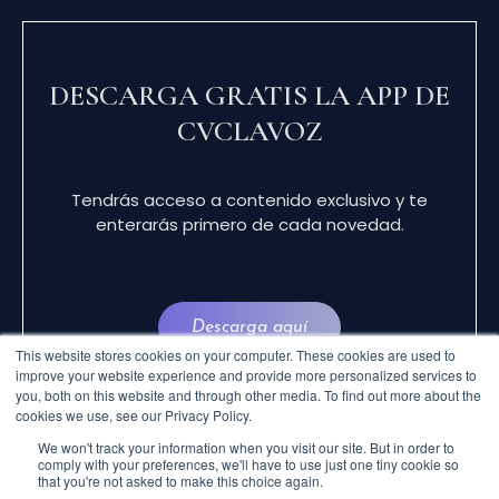
DESCARGA GRATIS LA APP DE
CVCLAVOZ
Tendrás acceso a contenido exclusivo y te
enterarás primero de cada novedad.
Descarga aquí
This website stores cookies on your computer. These cookies are used to
improve your website experience and provide more personalized services to
you, both on this website and through other media. To find out more about the
cookies we use, see our Privacy Policy.
We won't track your information when you visit our site. But in order to
comply with your preferences, we'll have to use just one tiny cookie so
that you're not asked to make this choice again.