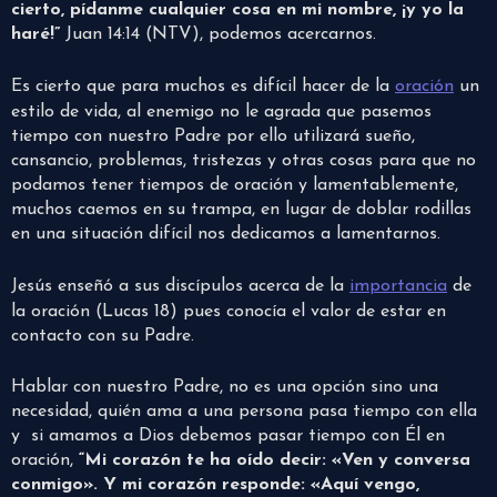
cierto, pídanme cualquier cosa en mi nombre, ¡y yo la
haré!”
Juan 14:14 (NTV), podemos acercarnos.
Es cierto que para muchos es difícil hacer de la
oración
un
estilo de vida, al enemigo no le agrada que pasemos
tiempo con nuestro Padre por ello utilizará sueño,
cansancio, problemas, tristezas y otras cosas para que no
podamos tener tiempos de oración y lamentablemente,
muchos caemos en su trampa, en lugar de doblar rodillas
en una situación difícil nos dedicamos a lamentarnos.
Jesús enseñó a sus discípulos acerca de la
importancia
de
la oración (Lucas 18) pues conocía el valor de estar en
contacto con su Padre.
Hablar con nuestro Padre, no es una opción sino una
necesidad, quién ama a una persona pasa tiempo con ella
y si amamos a Dios debemos pasar tiempo con Él en
oración,
“Mi corazón te ha oído decir: «Ven y conversa
conmigo». Y mi corazón responde: «Aquí vengo,