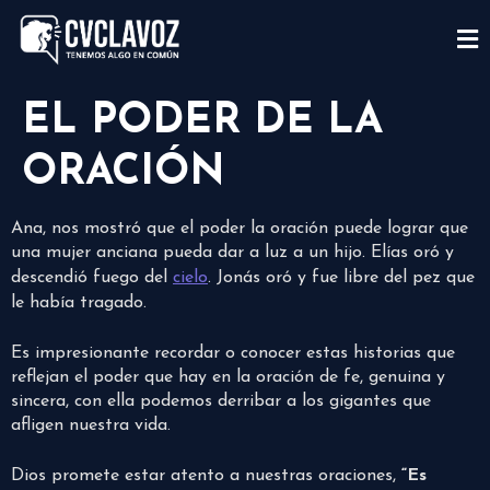
EL PODER DE LA
ORACIÓN
Ana, nos mostró que el poder la oración puede lograr que
una mujer anciana pueda dar a luz a un hijo. Elías oró y
descendió fuego del
cielo
. Jonás oró y fue libre del pez que
le había tragado.
Es impresionante recordar o conocer estas historias que
reflejan el poder que hay en la oración de fe, genuina y
sincera, con ella podemos derribar a los gigantes que
afligen nuestra vida.
Dios promete estar atento a nuestras oraciones,
“Es