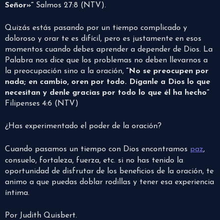
Señor»”
Salmos 27:8 (NTV).
Quizás estás pasando por un tiempo complicado y
doloroso y orar te es difícil, pero es justamente en esos
momentos cuando debes aprender a depender de Dios. La
Palabra nos dice que los problemas no deben llevarnos a
la preocupación sino a la oración,
“No se preocupen por
nada; en cambio, oren por todo. Díganle a Dios lo que
necesitan y denle gracias por todo lo que él ha hecho”
Filipenses 4:6 (NTV)
¿Has experimentado el poder de la oración?
Cuando pasamos un tiempo con Dios encontramos
paz
,
consuelo, fortaleza, fuerza, etc. si no has tenido la
oportunidad de disfrutar de los beneficios de la oración, te
animo a que puedas doblar rodillas y tener esa experiencia
íntima.
Por Judith Quisbert.