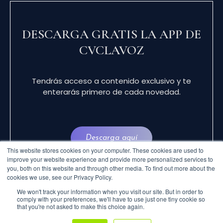
DESCARGA GRATIS LA APP DE
CVCLAVOZ
Tendrás acceso a contenido exclusivo y te
enterarás primero de cada novedad.
Descarga aquí
This website stores cookies on your computer. These cookies are used to
improve your website experience and provide more personalized services to
you, both on this website and through other media. To find out more about the
cookies we use, see our Privacy Policy.
We won't track your information when you visit our site. But in order to
comply with your preferences, we'll have to use just one tiny cookie so
that you're not asked to make this choice again.
© 2024 CVCLAVOZ . TODOS LOS DERECHOS