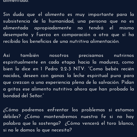
alimentado.
Sin duda que el alimento es muy importante para la
subsistencia de la humanidad, una persona que no es
alimentada apropiadamente no tendrá el mismo
desempeño y fuerza en comparación a otra que sí ha
recibido los beneficios de una nutritiva alimentación.
Así también nosotros precisamos nutrirnos
espiritualmente en cada etapa hacia la madurez, como
bien lo dice en 1 Pedro 2:2-3 NTV: “Como bebés recién
nacidos, deseen con ganas la leche espiritual pura para
que crezcan a una experiencia plena de la salvación. Pidan
a gritos ese alimento nutritivo ahora que han probado la
bondad del Señor.”
¿Cómo podremos enfrentar los problemas si estamos
débiles? ¿Cómo mantendremos nuestra fe si no hay
palabra que la sostenga? ¿Cómo vencerá el toro blanco,
si no le damos lo que necesita?