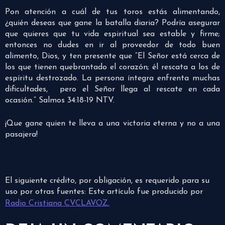
Pon atención a cuál de tus toros estás alimentando,
¿quién deseas que gane la batalla diaria? Podría asegurar
que quieres que tu vida espiritual sea estable y firme;
entonces no dudes en ir al proveedor de todo buen
alimento, Dios, y ten presente que “El Señor está cerca de
los que tienen quebrantado el corazón; él rescata a los de
espíritu destrozado. La persona íntegra enfrenta muchas
dificultades, pero el Señor llega al rescate en cada
ocasión.” Salmos 34:18-19 NTV.
¡Que gane quien te lleva a una victoria eterna y no a una
pasajera!
El siguiente crédito, por obligación, es requerido para su
uso por otras fuentes: Este artículo fue producido por
Radio Cristiana CVCLAVOZ.