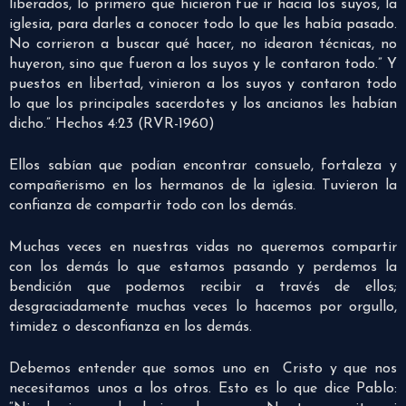
liberados, lo primero que hicieron fue ir hacia los suyos, la
iglesia, para darles a conocer todo lo que les había pasado.
No corrieron a buscar qué hacer, no idearon técnicas, no
huyeron, sino que fueron a los suyos y le contaron todo.” Y
puestos en libertad, vinieron a los suyos y contaron todo
lo que los principales sacerdotes y los ancianos les habían
dicho.” Hechos 4:23 (RVR-1960)
Ellos sabían que podían encontrar consuelo, fortaleza y
compañerismo en los hermanos de la iglesia. Tuvieron la
confianza de compartir todo con los demás.
Muchas veces en nuestras vidas no queremos compartir
con los demás lo que estamos pasando y perdemos la
bendición que podemos recibir a través de ellos;
desgraciadamente muchas veces lo hacemos por orgullo,
timidez o desconfianza en los demás.
Debemos entender que somos uno en Cristo y que nos
necesitamos unos a los otros. Esto es lo que dice Pablo: