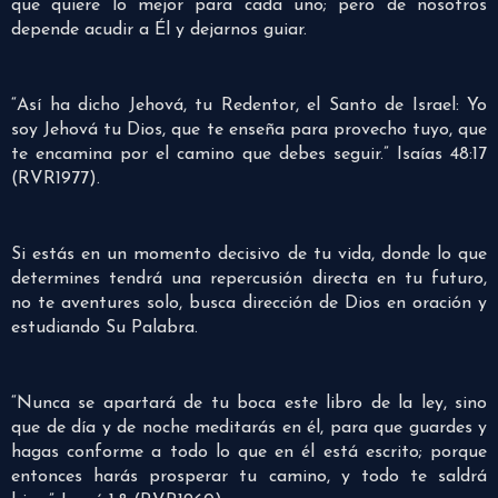
que quiere lo mejor para cada uno; pero de nosotros
depende acudir a Él y dejarnos guiar.
“Así ha dicho Jehová, tu Redentor, el Santo de Israel: Yo
soy Jehová tu Dios, que te enseña para provecho tuyo, que
te encamina por el camino que debes seguir.” Isaías 48:17
(RVR1977).
Si estás en un momento decisivo de tu vida, donde lo que
determines tendrá una repercusión directa en tu futuro,
no te aventures solo, busca dirección de Dios en oración y
estudiando Su Palabra.
“Nunca se apartará de tu boca este libro de la ley, sino
que de día y de noche meditarás en él, para que guardes y
hagas conforme a todo lo que en él está escrito; porque
entonces harás prosperar tu camino, y todo te saldrá