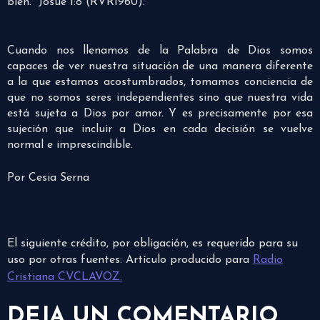
bien.” Josué 1:8 (RVR1960).
Cuando nos llenamos de la Palabra de Dios somos
capaces de ver nuestra situación de una manera diferente
a la que estamos acostumbrados, tomamos conciencia de
que no somos seres independientes sino que nuestra vida
está sujeta a Dios por amor. Y es precisamente por esa
sujeción que incluir a Dios en cada decisión se vuelve
normal e imprescindible.
Por Cesia Serna
El siguiente crédito, por obligación, es requerido para su
uso por otras fuentes: Artículo producido para
Radio
Cristiana CVCLAVOZ.
DEJA UN COMENTARIO