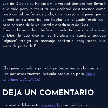
voz de Dios es su Palabra y la verdad siempre nos llevará
a la vida pero la mentira nos acabará destruyendo como
pasó con el profeta de Judá, quien creyó a alguien que lo
enredó en su mentira por hablar un lenguaje “espiritual”
pero carente de la voluntad y obediencia de Dios.
Que nada ni nadie interfiera cuando tengas que obedecer
a Dios, lo que dice en su Palabra no cambia, aunque
“alguien” traiga un mensaje contrario asegurando que
viene de parte de Él.
El siguiente crédito, por obligación, es requerido para su
uso por otras fuentes: Artículo producido para
Radio
Cristiana CVCLAVOZ.
DEJA UN COMENTARIO
Lo siento, debes estar
conectado
para publicar un