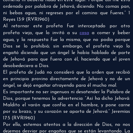
comería ni bebería nada en este lugar. Porque así me está
ordenado por palabra de Jehová, diciendo: No comas pan,
ni bebas agua, ni regreses por el camino que fueres.” 1
Reyes 13:9 (RVR1960)
Al retornar este profeta fue interceptado por otro
profeta viejo, que lo invitó a su
casa
a comer y beber
agua, y la respuesta fue la misma, que no podía porque
Dios se lo prohibió; sin embargo, el profeta viejo lo
engañó diciendo que un ángel le había hablado de parte
de Jehová para que fuera con él, haciendo que el joven
desobedeciera a Dios.
El profeta de Judá no consideró que la orden que recibió
en principio provino directamente de Jehová y no de un
ángel, se dejó engañar atrayendo para él mucho mal.
Es importante no ser ingenuos ni desatender la Palabra de
Dios, porque tenemos la advertencia: “Así ha dicho Jehová:
Maldito el varón que confía en el hombre, y pone carne
por su brazo, y su corazón se aparta de Jehová.” Jeremías
17:5 (RVR1960)
Por ello, estemos atentos a la dirección de Dios, no nos
dejemos desviar por engaños que se están levantando. La