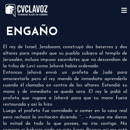
ENGAÑO
El rey de Israel, Jeroboam, construyó dos becerros y dos
altares para impedir que su pueblo subiera al templo de
Jerusalén, incluso impuso sacerdotes que no descendían de
la tribu de Leví como Jehová había ordenado.
Entonces Jehová envió un profeta de Judá para
amonestarlo pero el rey mandó de inmediato aprenderlo
cuando él clamaba en contra de los altares. Extendió su
mano y de inmediato se quedó seca. El rey le pidió al
profeta que rogara a Jehová para que su mano fuera
restaurada y así lo hizo.
Luego el profeta fue convidado a comer en la casa real
pero rechazó la invitación diciendo: “… —Aunque me dieras
la mitad de todo lo que posees, no iría contigo. No