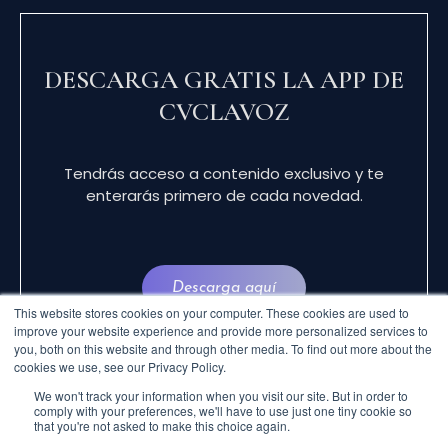
DESCARGA GRATIS LA APP DE
CVCLAVOZ
Tendrás acceso a contenido exclusivo y te
enterarás primero de cada novedad.
Descarga aquí
This website stores cookies on your computer. These cookies are used to
improve your website experience and provide more personalized services to
you, both on this website and through other media. To find out more about the
cookies we use, see our Privacy Policy.
We won't track your information when you visit our site. But in order to
comply with your preferences, we'll have to use just one tiny cookie so
that you're not asked to make this choice again.