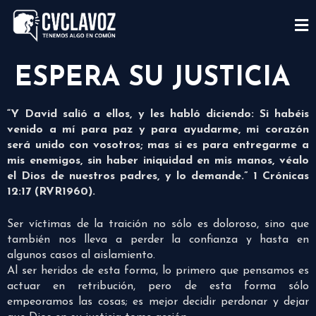
ESPERA SU JUSTICIA
“Y David salió a ellos, y les habló diciendo: Si habéis
venido a mí para paz y para ayudarme, mi corazón
será unido con vosotros; mas si es para entregarme a
mis enemigos, sin haber iniquidad en mis manos, véalo
el Dios de nuestros padres, y lo demande.” 1 Crónicas
12:17 (RVR1960).
Ser víctimas de la traición no sólo es doloroso, sino que
también nos lleva a perder la confianza y hasta en
algunos casos al aislamiento.
Al ser heridos de esta forma, lo primero que pensamos es
actuar en retribución, pero de esta forma sólo
empeoramos las cosas; es mejor decidir perdonar y dejar