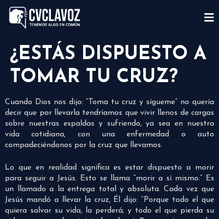
¿ESTÁS DISPUESTO A
TOMAR TU CRUZ?
Cuando Dios nos dijo: “Toma tu cruz y sígueme” no quería
decir que por llevarla tendríamos que vivir llenos de cargas
sobre nuestras espaldas y sufriendo, ya sea en nuestra
vida cotidiana, con una enfermedad o auto
compadeciéndonos por la cruz que llevamos.
Lo que en realidad significa es estar dispuesto a morir
para seguir a Jesús. Esto se llama “morir a sí mismo.” Es
un llamado a la entrega total y absoluta. Cada vez que
Jesús mandó a llevar la cruz, Él dijo: “Porque todo el que
quiera salvar su vida, la perderá; y todo el que pierda su