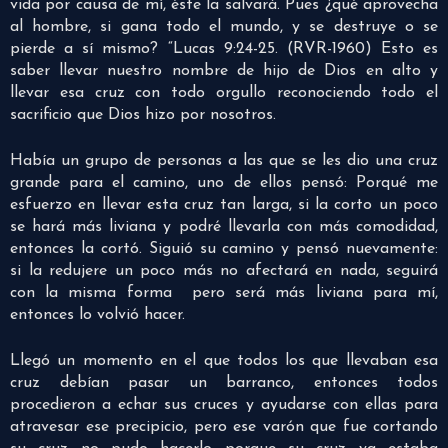
vida por causa de mí, éste la salvará. Pues ¿qué aprovecha
al hombre, si gana todo el mundo, y se destruye o se
pierde a sí mismo? “Lucas 9:24-25. (RVR-1960) Esto es
saber llevar nuestro nombre de hijo de Dios en alto y
llevar esa cruz con todo orgullo reconociendo todo el
sacrificio que Dios hizo por nosotros.
Había un grupo de personas a las que se les dio una cruz
grande para el camino, uno de ellos pensó: Porqué me
esfuerzo en llevar esta cruz tan larga, si la corto un poco
se hará más liviana y podré llevarla con más comodidad,
entonces la cortó. Siguió su camino y pensó nuevamente:
si la redujere un poco más no afectará en nada, seguirá
con la misma forma pero será más liviana para mí,
entonces lo volvió hacer.
Llegó un momento en el que todos los que llevaban esa
cruz debían pasar un barranco, entonces todos
procedieron a echar sus cruces y ayudarse con ellas para
atravesar ese precipicio, pero ese varón que fue cortando