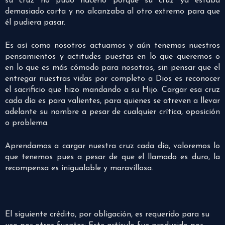
su cruz no pudo hacerlo porque su cruz ya estaba
demasiado corta y no alcanzaba al otro extremo para que
él pudiera pasar.
Es así como nosotros actuamos y aún tenemos nuestros
pensamientos y actitudes puestas en lo que queremos o
en lo que es más cómodo para nosotros, sin pensar que el
entregar nuestras vidas por completo a Dios es reconocer
el sacrificio que hizo mandando a su Hijo. Cargar esa cruz
cada día es para valientes, para quienes se atreven a llevar
adelante su nombre a pesar de cualquier crítica, oposición
o problema.
Aprendamos a cargar nuestra cruz cada día, valoremos lo
que tenemos pues a pesar de que el llamado es duro, la
recompensa es inigualable y maravillosa.
El siguiente crédito, por obligación, es requerido para su