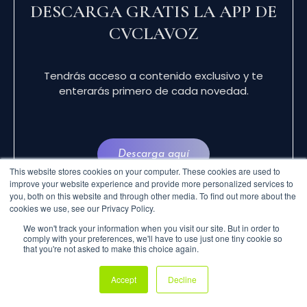
DESCARGA GRATIS LA APP DE
CVCLAVOZ
Tendrás acceso a contenido exclusivo y te
enterarás primero de cada novedad.
Descarga aquí
This website stores cookies on your computer. These cookies are used to
improve your website experience and provide more personalized services to
you, both on this website and through other media. To find out more about the
cookies we use, see our Privacy Policy.
We won't track your information when you visit our site. But in order to
comply with your preferences, we'll have to use just one tiny cookie so
that you're not asked to make this choice again.
© 2024 CVCLAVOZ . TODOS LOS DERECHOS
Accept
Decline
RESERVADOS.