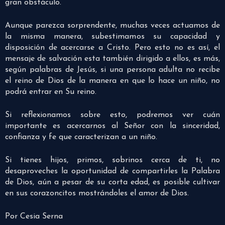
gran obstáculo.
Aunque parezca sorprendente, muchas veces actuamos de
la misma manera, subestimamos su capacidad y
disposición de acercarse a Cristo. Pero esto no es así, el
mensaje de salvación esta también dirigido a ellos, es más,
según palabras de Jesús, si una persona adulta no recibe
el reino de Dios de la manera en que lo hace un niño, no
podrá entrar en Su reino.
Si reflexionamos sobre esto, podremos ver cuán
importante es acercarnos al Señor con la sinceridad,
confianza y fe que caracterizan a un niño.
Si tienes hijos, primos, sobrinos cerca de ti, no
desaproveches la oportunidad de compartirles la Palabra
de Dios, aún a pesar de su corta edad, es posible cultivar
en sus corazoncitos mostrándoles el amor de Dios.
Por Cesia Serna