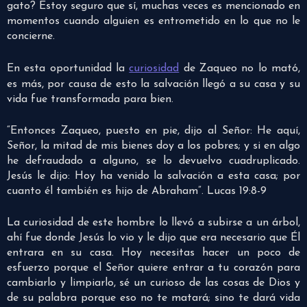
gato? Estoy seguro que sí, muchas veces es mencionado en
momentos cuando alguien es entrometido en lo que no le
concierne.
En esta oportunidad la
curiosidad
de Zaqueo no lo mató,
es más, por causa de esto la salvación llegó a su casa y su
vida fue transformada para bien.
“Entonces Zaqueo, puesto en pie, dijo al Señor: He aquí,
Señor, la mitad de mis bienes doy a los pobres; y si en algo
he defraudado a alguno, se lo devuelvo cuadruplicado.
Jesús le dijo: Hoy ha venido la salvación a esta casa; por
cuanto él también es hijo de Abraham”. Lucas 19:8-9
La curiosidad de este hombre lo llevó a subirse a un árbol,
ahí fue donde Jesús lo vio y le dijo que era necesario que Él
entrara en su casa. Hoy necesitas hacer un poco de
esfuerzo porque el Señor quiere entrar a tu corazón para
cambiarlo y limpiarlo, sé un curioso de las cosas de Dios y
de su palabra porque eso no te matará; sino te dará vida