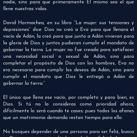
nadie, sino para que primeramente Él mismo sea el que
llene nuestras vidas.
David Hormachea, en su libro “La mujer: sus tensiones y
depresiones” dice: Dios no creó a Eva para que llenara el
vacío de Adán, la creó para que junto a Adán vivieran para
la gloria de Dios y juntos pudieran cumplir el mandato de
gobernar la tierra. La mujer no fue creada para satisfacer
una necesidad social o sexual de Adán, sino para
completar el propósito de Dios con los hombres, Eva no
era necesaria para cumplir los deseos de Adán, sino para
cumplir el mandato que Dios le entregó a Adán de
gobernar la tierra.”
El único que llena ese vacío, por completo y para bien, es
Dios. Si tú no lo consideras como prioridad ahora,
difícilmente lo será cuando te cases; pues todos los afanes
que un matrimonio demanda restan tiempo para ello.
No busques depender de una persona para ser feliz, busca