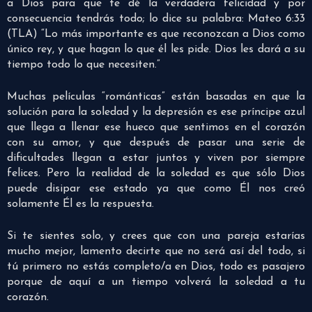
a Dios para que te dé la verdadera felicidad y por
consecuencia tendrás todo; lo dice su palabra: Mateo 6:33
(TLA) “Lo más importante es que reconozcan a Dios como
único rey, y que hagan lo que él les pide. Dios les dará a su
tiempo todo lo que necesiten.”
Muchas películas “románticas” están basadas en que la
solución para la soledad y la depresión es ese príncipe azul
que llega a llenar ese hueco que sentimos en el corazón
con su amor, y que después de pasar una serie de
dificultades llegan a estar juntos y viven por siempre
felices. Pero la realidad de la soledad es que sólo Dios
puede disipar ese estado ya que como Él nos creó
solamente Él es la respuesta.
Si te sientes solo, y crees que con una pareja estarías
mucho mejor, lamento decirte que no será así del todo, si
tú primero no estás completo/a en Dios, todo es pasajero
porque de aquí a un tiempo volverá la soledad a tu
corazón.